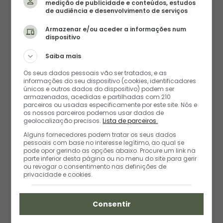
medição de publicidade e conteúdos, estudos
de audiência e desenvolvimento de serviços
FRUTAS
PARA RECEBER OS AMIGOS
Armazenar e/ou aceder a informações num
dispositivo
RECEITA PARA CRIANÇAS
SOBREMESAS
Saiba mais
1
Os seus dados pessoais vão ser tratados, e as
informações do seu dispositivo (cookies, identificadores
únicos e outros dados do dispositivo) podem ser
armazenadas, acedidas e partilhadas com 210
parceiros ou usadas especificamente por este site. Nós e
os nossos parceiros podemos usar dados de
geolocalização precisos.
Lista de parceiros.
Alguns fornecedores podem tratar os seus dados
pessoais com base no interesse legítimo, ao qual se
pode opor gerindo as opções abaixo. Procure um link na
AUTORA
parte inferior desta página ou no menu do site para gerir
AMANDA FERNANDES
ou revogar o consentimento nas definições de
privacidade e cookies.
Amanda é a alma e as mãos por trás das receitas
Consentir
do blog. Com um amor genuíno por todos os
sabores, ela encara qualquer prato de olhos