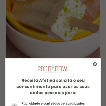
Receita de Picolé de Mousse de Limão
Receita Afetiva solicita o seu
No site da
Tastemade
tem uma receita de Torta
consentimento para usar os seus
de Limão no Palito que tem uma cara ótima. Vale a
dados pessoais para:
pena conferir.
Publicidade e conteúdos personalizados,