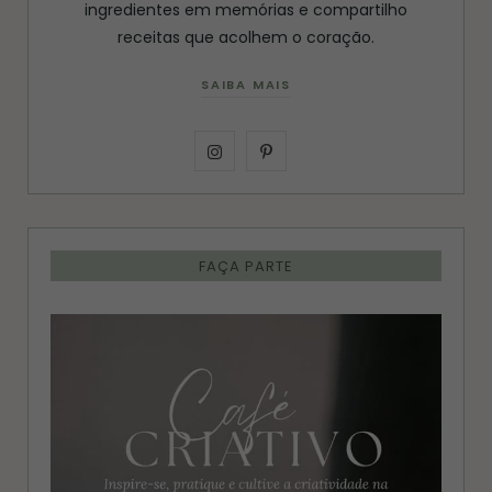
ingredientes em memórias e compartilho
receitas que acolhem o coração.
SAIBA MAIS
I
P
n
i
s
n
FAÇA PARTE
t
t
a
e
g
r
r
e
a
s
m
t