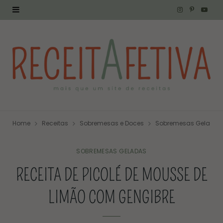
I
P
Y
n
i
o
s
n
u
t
t
T
a
e
u
g
r
b
Home
Receitas
Sobremesas e Doces
Sobremesas Geladas
r
e
e
a
s
SOBREMESAS GELADAS
RECEITA DE PICOLÉ DE MOUSSE DE
m
t
LIMÃO COM GENGIBRE