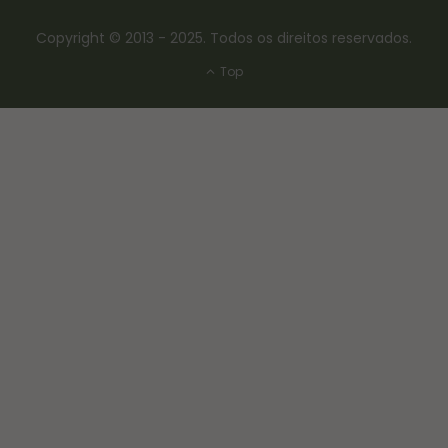
Copyright © 2013 - 2025. Todos os direitos reservados.
Top
CONSERVAS E FERMENTAÇÃO
COMO FAZER FERMENTO NATURAL – LEVAIN
18/03/2017