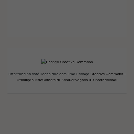
GELEIAS E COMPOTAS
GELEIA DE PIMENTA CASEIRA: RECEITA FÁCIL
AGRIDOCE PERFEITA PARA QUEIJOS
12/03/2026
Este trabalho está licenciado com uma Licença
Creative Commons -
Atribuição-NãoComercial-SemDerivações 4.0 Internacional
.