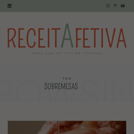
I
P
Y
n
i
o
s
n
u
t
t
T
a
e
u
g
r
b
ROWSI
r
e
e
TAG
SOBREMESAS
a
s
m
t