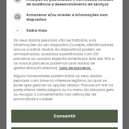
de audiência e desenvolvimento de serviços
Armazenar e/ou aceder a informações num
dispositivo
BOLOS E TORTAS
Saiba mais
Os seus dados pessoais vão ser tratados, e as
RECEITA DE BOLO GELADO DE
informações do seu dispositivo (cookies, identificadores
únicos e outros dados do dispositivo) podem ser
CHOCOLATE
armazenadas, acedidas e partilhadas com 210
parceiros ou usadas especificamente por este site. Nós e
os nossos parceiros podemos usar dados de
24/11/2019
geolocalização precisos.
Lista de parceiros.
Alguns fornecedores podem tratar os seus dados
pessoais com base no interesse legítimo, ao qual se
pode opor gerindo as opções abaixo. Procure um link na
parte inferior desta página ou no menu do site para gerir
ou revogar o consentimento nas definições de
privacidade e cookies.
Consentir