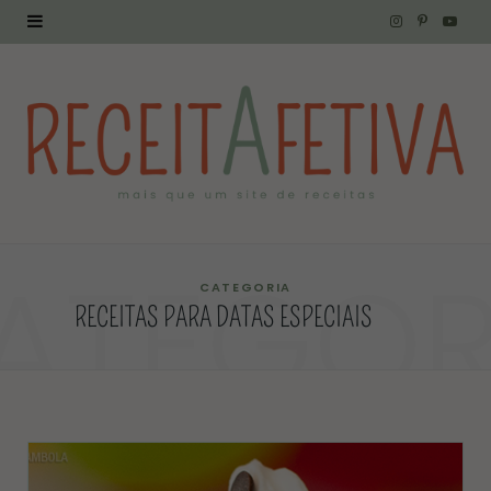
I
P
Y
n
i
o
s
n
u
t
t
T
a
e
u
g
r
b
ATEGOR
r
e
e
CATEGORIA
RECEITAS PARA DATAS ESPECIAIS
a
s
m
t