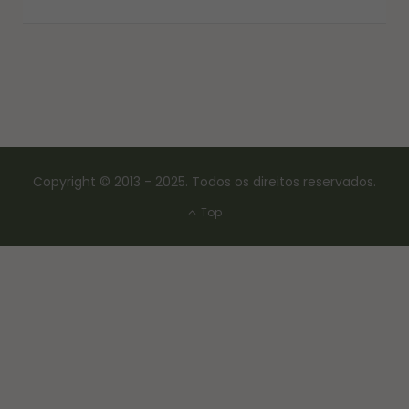
Copyright © 2013 - 2025. Todos os direitos reservados.
Top
CONSERVAS E FERMENTAÇÃO
COMO FAZER FERMENTO NATURAL – LEVAIN
18/03/2017