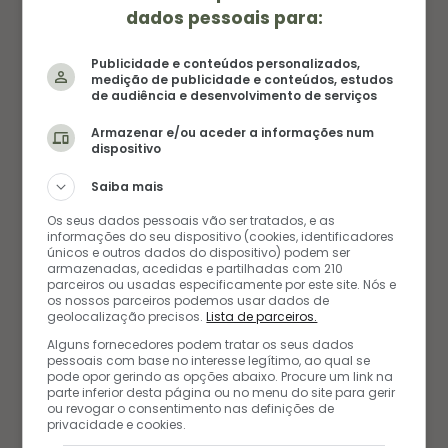
dados pessoais para:
Publicidade e conteúdos personalizados,
medição de publicidade e conteúdos, estudos
de audiência e desenvolvimento de serviços
Armazenar e/ou aceder a informações num
dispositivo
Saiba mais
Os seus dados pessoais vão ser tratados, e as
informações do seu dispositivo (cookies, identificadores
únicos e outros dados do dispositivo) podem ser
ANIVERSÁRIOS
armazenadas, acedidas e partilhadas com 210
parceiros ou usadas especificamente por este site. Nós e
os nossos parceiros podemos usar dados de
RECEITA DE BOLO DE CENOURA COM
geolocalização precisos.
Lista de parceiros.
BRIGADEIRO
Alguns fornecedores podem tratar os seus dados
pessoais com base no interesse legítimo, ao qual se
pode opor gerindo as opções abaixo. Procure um link na
21/01/2022
parte inferior desta página ou no menu do site para gerir
ou revogar o consentimento nas definições de
privacidade e cookies.