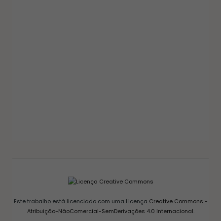
GELEIAS E COMPOTAS
GELEIA DE PIMENTA CASEIRA: RECEITA FÁCIL
AGRIDOCE PERFEITA PARA QUEIJOS
12/03/2026
Este trabalho está licenciado com uma Licença
Creative Commons -
Atribuição-NãoComercial-SemDerivações 4.0 Internacional
.