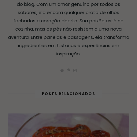
do blog. Com um amor genuíno por todos os
sabores, ela encara qualquer prato de olhos
fechados e coração aberto. Sua paixão está na
cozinha, mas os pés não resistem a uma nova
aventura. Entre panelas e passagens, ela transforma
ingredientes em histórias e experiências em
inspiração.
W
P
I
e
i
n
b
n
s
s
t
t
i
e
a
t
r
g
POSTS RELACIONADOS
e
e
r
s
a
t
m