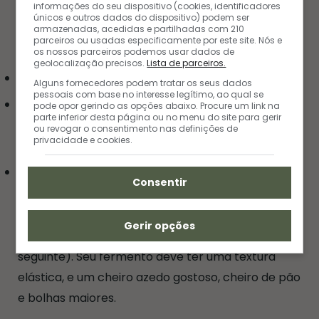
informações do seu dispositivo (cookies, identificadores
únicos e outros dados do dispositivo) podem ser
Dia 7
armazenadas, acedidas e partilhadas com 210
parceiros ou usadas especificamente por este site. Nós e
os nossos parceiros podemos usar dados de
geolocalização precisos.
Lista de parceiros.
200 ml de água
Alguns fornecedores podem tratar os seus dados
pessoais com base no interesse legítimo, ao qual se
300 g de farinha de trigo (pode misturar um
pode opor gerindo as opções abaixo. Procure um link na
parte inferior desta página ou no menu do site para gerir
pouco de branca com integral ou usar só a
ou revogar o consentimento nas definições de
privacidade e cookies.
branca)
100 g de fermento
Consentir
O sétimo dia é o dia que você já vai começar a
Gerir opções
pensar no seu pão (que já pode ser feito no dia
seguinte). Seu fermento deve ter uma textura
elástica, e um cheiro azedo gostoso, cheiro de pão
e bolhas maiores.