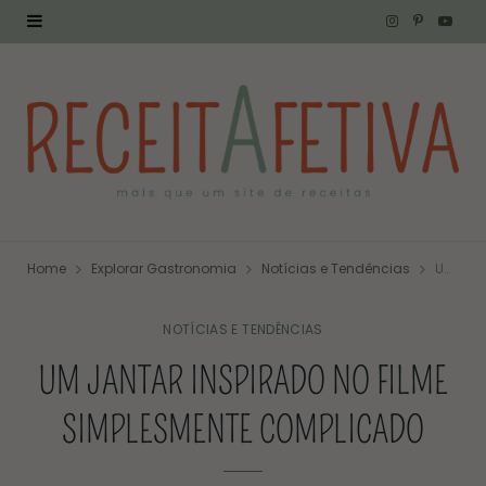
I
P
Y
n
i
o
s
n
u
t
t
T
a
e
u
g
r
b
Home
Explorar Gastronomia
Notícias e Tendências
Um jantar inspirado no filme Simplesmente Complicado
r
e
e
a
s
NOTÍCIAS E TENDÊNCIAS
UM JANTAR INSPIRADO NO FILME
m
t
SIMPLESMENTE COMPLICADO