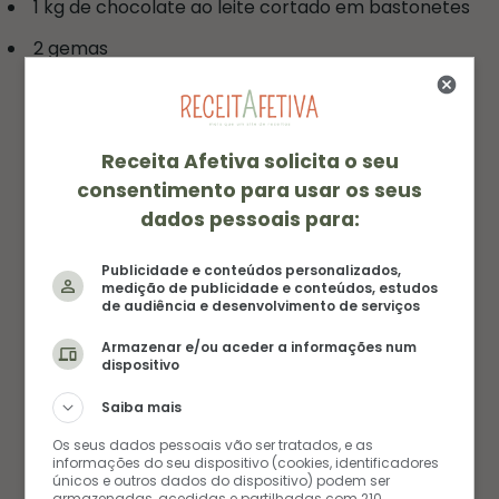
1 kg de chocolate ao leite cortado em bastonetes
2 gemas
Modo de preparo
Receita Afetiva solicita o seu
Em uma superfície coloque a farinha, o açúcar e a
consentimento para usar os seus
manteiga, dissolva a manteiga (20g) na farinha.
dados pessoais para:
Junte o sal e abra um círculo. No meio dele,
Publicidade e conteúdos personalizados,
coloque a água, o leite e o fermento.
medição de publicidade e conteúdos, estudos
de audiência e desenvolvimento de serviços
Misture até virar uma massa homogênea.
Armazenar e/ou aceder a informações num
Formate a massa em um quadrado e faça uma
dispositivo
cruz superficial no meio dela. Cubra a massa e
Saiba mais
deixe-a descansando em temperatura ambiente
Os seus dados pessoais vão ser tratados, e as
por 1 hora.
informações do seu dispositivo (cookies, identificadores
únicos e outros dados do dispositivo) podem ser
armazenadas, acedidas e partilhadas com 210