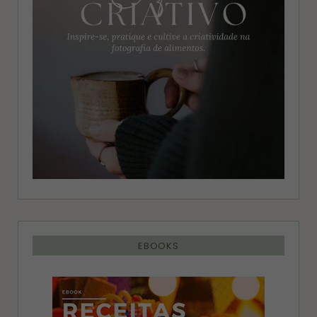
a
s
m
t
EBOOKS