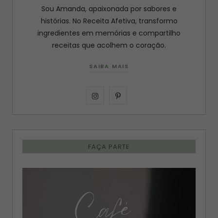
Sou Amanda, apaixonada por sabores e
histórias. No Receita Afetiva, transformo
ingredientes em memórias e compartilho
receitas que acolhem o coração.
SAIBA MAIS
I
P
n
i
s
n
FAÇA PARTE
t
t
a
e
g
r
r
e