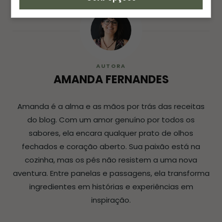
AUTORA
AMANDA FERNANDES
Amanda é a alma e as mãos por trás das receitas
do blog. Com um amor genuíno por todos os
sabores, ela encara qualquer prato de olhos
fechados e coração aberto. Sua paixão está na
cozinha, mas os pés não resistem a uma nova
aventura. Entre panelas e passagens, ela transforma
ingredientes em histórias e experiências em
inspiração.