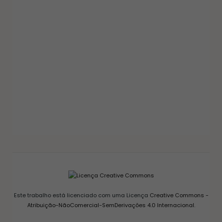
GELEIAS E COMPOTAS
GELEIA DE PIMENTA CASEIRA: RECEITA FÁCIL
AGRIDOCE PERFEITA PARA QUEIJOS
12/03/2026
Este trabalho está licenciado com uma Licença
Creative Commons -
Atribuição-NãoComercial-SemDerivações 4.0 Internacional
.