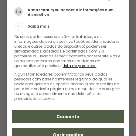
Armazenar e/ou aceder a informações num
dispositivo
Saiba mais
Os seus dados pessoais vão ser tratados, e as
informações do seu dispositivo (cookies, identificadores
únicos e outros dados do dispositivo) podem ser
armazenadas, acedidas e partilhadas com 210
parceiros ou usadas especificamente por este site. Nós e
os nossos parceiros podemos usar dados de
geolocalização precisos.
Lista de parceiros.
Receita de Ovos em Nuvem com Bacon
Alguns fornecedores podem tratar os seus dados
pessoais com base no interesse legítimo, ao qual se
pode opor gerindo as opções abaixo. Procure um link na
parte inferior desta página ou no menu do site para gerir
ou revogar o consentimento nas definições de
privacidade e cookies.
CAFÉ DA MANHÃ
RECEITA COM BACON
RECEITAS COM QUEIJO
Consentir
0
Gerir opções