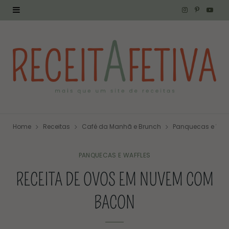
I
P
Y
n
i
o
s
n
u
t
t
T
a
e
u
g
r
b
Home
Receitas
Café da Manhã e Brunch
Panquecas e Waff
r
e
e
a
s
PANQUECAS E WAFFLES
RECEITA DE OVOS EM NUVEM COM
m
t
BACON