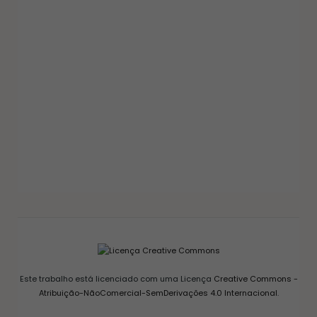
GELEIAS E COMPOTAS
GELEIA DE PIMENTA CASEIRA: RECEITA FÁCIL
AGRIDOCE PERFEITA PARA QUEIJOS
12/03/2026
Este trabalho está licenciado com uma Licença
Creative Commons -
Atribuição-NãoComercial-SemDerivações 4.0 Internacional
.