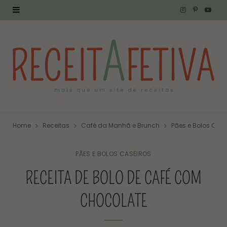
I
P
Y
n
i
o
s
n
u
t
t
T
a
e
u
g
r
b
Home
Receitas
Café da Manhã e Brunch
Pães e Bolos Case
r
e
e
a
s
PÃES E BOLOS CASEIROS
RECEITA DE BOLO DE CAFÉ COM
m
t
CHOCOLATE