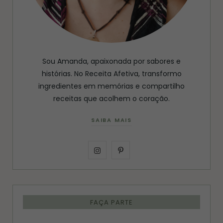
Sou Amanda, apaixonada por sabores e
histórias. No Receita Afetiva, transformo
ingredientes em memórias e compartilho
receitas que acolhem o coração.
SAIBA MAIS
I
P
n
i
s
n
FAÇA PARTE
t
t