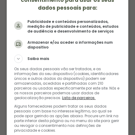
dados pessoais para:
MOLHOS
QUEIJOS
Publicidade e conteúdos personalizados,
RECEITA PARA CRIANÇAS
medição de publicidade e conteúdos, estudos
de audiência e desenvolvimento de serviços
RECEITAS PRÁTICAS
TOMATES
Armazenar e/ou aceder a informações num
0
dispositivo
Saiba mais
Os seus dados pessoais vão ser tratados, e as
informações do seu dispositivo (cookies, identificadores
únicos e outros dados do dispositivo) podem ser
armazenadas, acedidas e partilhadas com 210
parceiros ou usadas especificamente por este site. Nós e
os nossos parceiros podemos usar dados de
geolocalização precisos.
Lista de parceiros.
AUTORA
AMANDA FERNANDES
Alguns fornecedores podem tratar os seus dados
pessoais com base no interesse legítimo, ao qual se
pode opor gerindo as opções abaixo. Procure um link na
parte inferior desta página ou no menu do site para gerir
Amanda é a alma e as mãos por trás das receitas
ou revogar o consentimento nas definições de
privacidade e cookies.
do blog. Com um amor genuíno por todos os