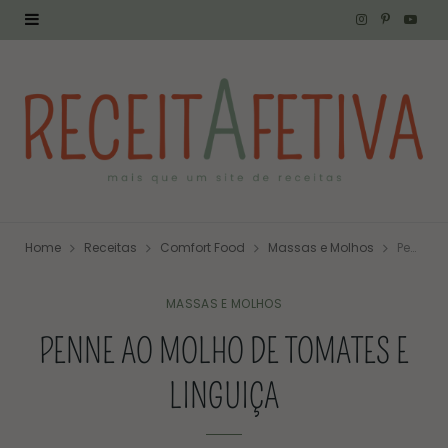
I
P
Y
n
i
o
s
n
u
t
t
T
a
e
u
g
r
b
Home
Receitas
Comfort Food
Massas e Molhos
Penne ao Molho de Tomates e Linguiça
r
e
e
a
s
MASSAS E MOLHOS
PENNE AO MOLHO DE TOMATES E
m
t
LINGUIÇA