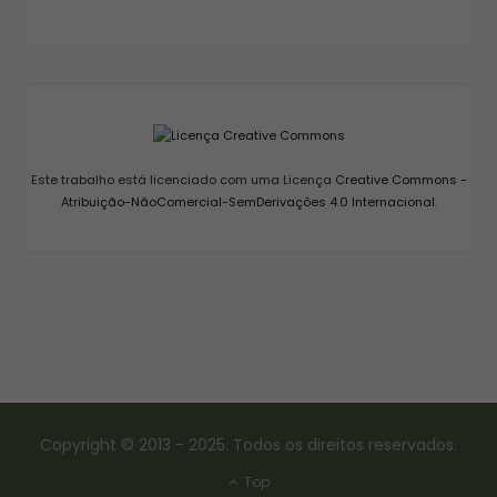
GELEIA DE PIMENTA CASEIRA: RECEITA FÁCIL
AGRIDOCE PERFEITA PARA QUEIJOS
12/03/2026
Este trabalho está licenciado com uma Licença
Creative Commons -
Atribuição-NãoComercial-SemDerivações 4.0 Internacional
.
Copyright © 2013 - 2025. Todos os direitos reservados.
Top