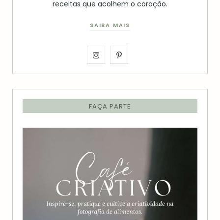
receitas que acolhem o coração.
SAIBA MAIS
I
P
n
i
s
n
FAÇA PARTE
t
t
a
e
g
r
r
e
a
s
m
t