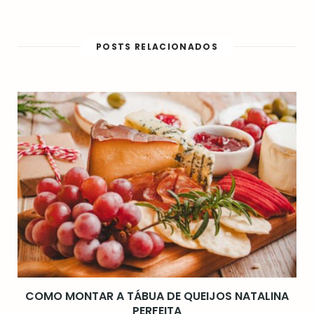
e
i
n
b
n
s
s
t
t
i
e
a
t
r
g
POSTS RELACIONADOS
e
e
r
s
a
t
m
COMO MONTAR A TÁBUA DE QUEIJOS NATALINA
PERFEITA