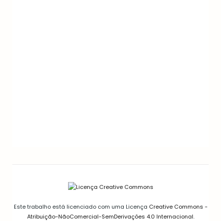
GELEIAS E COMPOTAS
GELEIA DE PIMENTA CASEIRA: RECEITA FÁCIL
AGRIDOCE PERFEITA PARA QUEIJOS
12/03/2026
Este trabalho está licenciado com uma Licença
Creative Commons -
Atribuição-NãoComercial-SemDerivações 4.0 Internacional
.