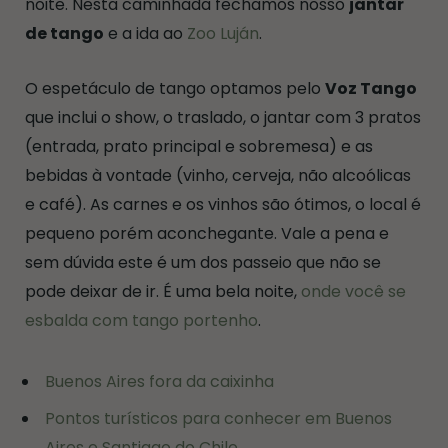
noite. Nesta caminhada fechamos nosso
jantar
de tango
e a ida ao
Zoo Luján
.
O espetáculo de tango optamos pelo
Voz Tango
que inclui o show, o traslado, o jantar com 3 pratos
(entrada, prato principal e sobremesa) e as
bebidas à vontade (vinho, cerveja, não alcoólicas
e café). As carnes e os vinhos são ótimos, o local é
pequeno porém aconchegante. Vale a pena e
sem dúvida este é um dos passeio que não se
pode deixar de ir. É uma bela noite,
onde você se
esbalda com tango portenho
.
Buenos Aires fora da caixinha
Pontos turísticos para conhecer em Buenos
Aires e Santiago do Chile