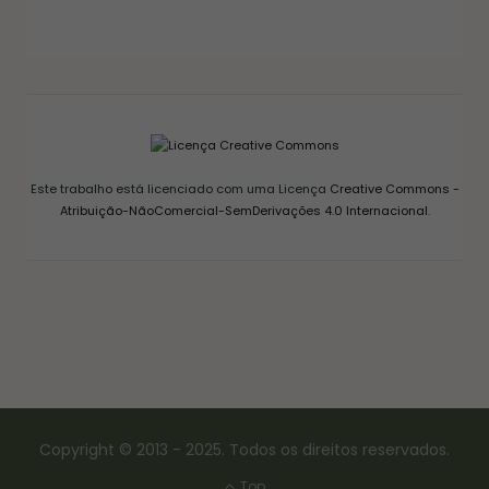
GELEIA DE PIMENTA CASEIRA: RECEITA FÁCIL
AGRIDOCE PERFEITA PARA QUEIJOS
12/03/2026
Este trabalho está licenciado com uma Licença
Creative Commons -
Atribuição-NãoComercial-SemDerivações 4.0 Internacional
.
Copyright © 2013 - 2025. Todos os direitos reservados.
Top