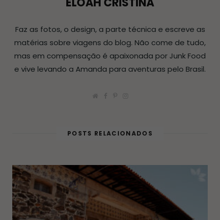
ELOAH CRISTINA
Faz as fotos, o design, a parte técnica e escreve as
matérias sobre viagens do blog. Não come de tudo,
mas em compensação é apaixonada por Junk Food
e vive levando a Amanda para aventuras pelo Brasil.
W
F
P
I
e
a
i
n
b
c
n
s
s
e
t
t
i
b
e
a
POSTS RELACIONADOS
t
o
r
g
e
o
e
r
k
s
a
t
m