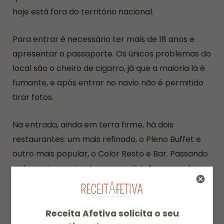
hoje está fora do território nacional.
Para entrar é necessário ter mais de 18 anos e
apresentar o passaporte. Os únicos problemas do
local são o cheiro de cigarro, já que a maioria lá é
fumante, e após entrar no navio não é permitido
tirar fotos.
Na entrada, ainda em terra firme, há dois
restaurantes: um mais refinado, o Pleno Buffet e
outro mais popular, o Color Resto e Bar. Passando
pelos restaurantes tem uma plataforma onde
você irá embarcar no navio. São 3 andares e cada
andar está dividido em 4 áreas.
Receita Afetiva solicita o seu