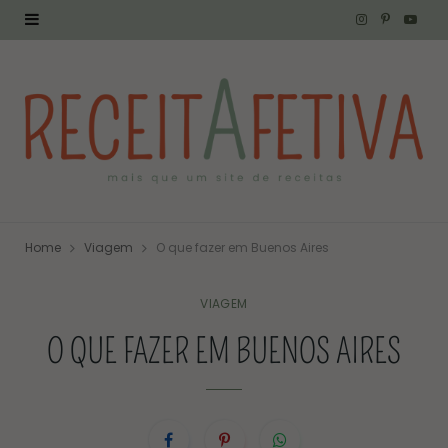
I
P
Y
n
i
o
s
n
u
t
t
T
a
e
u
g
r
b
Home
Viagem
O que fazer em Buenos Aires
r
e
e
a
s
VIAGEM
O QUE FAZER EM BUENOS AIRES
m
t