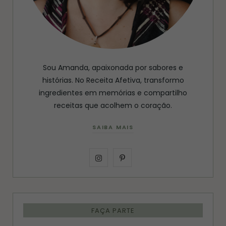
Sou Amanda, apaixonada por sabores e
histórias. No Receita Afetiva, transformo
ingredientes em memórias e compartilho
receitas que acolhem o coração.
SAIBA MAIS
I
P
n
i
s
n
FAÇA PARTE
t
t