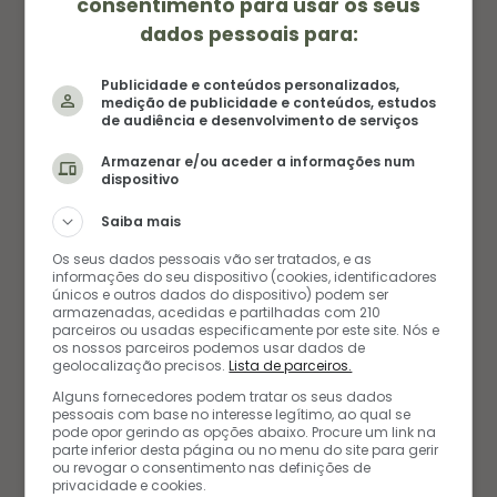
Existem jogos de todos os tipos e valores. Achei
consentimento para usar os seus
dados pessoais para:
super divertido ficar torcendo enquanto a
máquina nos tira o dinheiro.
Publicidade e conteúdos personalizados,
medição de publicidade e conteúdos, estudos
de audiência e desenvolvimento de serviços
Armazenar e/ou aceder a informações num
dispositivo
Saiba mais
Os seus dados pessoais vão ser tratados, e as
informações do seu dispositivo (cookies, identificadores
únicos e outros dados do dispositivo) podem ser
armazenadas, acedidas e partilhadas com 210
parceiros ou usadas especificamente por este site. Nós e
os nossos parceiros podemos usar dados de
geolocalização precisos.
Lista de parceiros.
Alguns fornecedores podem tratar os seus dados
pessoais com base no interesse legítimo, ao qual se
pode opor gerindo as opções abaixo. Procure um link na
Casino Puerto Madero
parte inferior desta página ou no menu do site para gerir
ou revogar o consentimento nas definições de
privacidade e cookies.