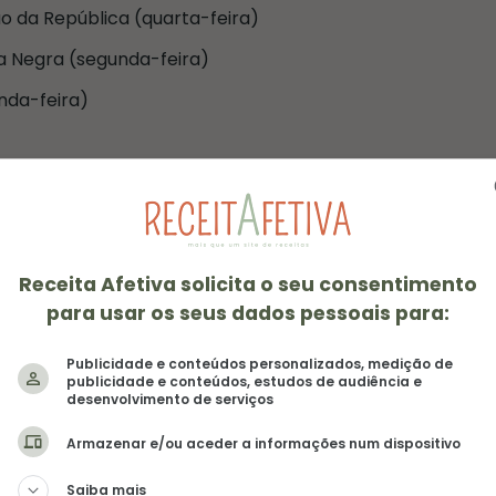
 da República (quarta-feira)
a Negra (segunda-feira)
nda-feira)
as viagens e aproveitar todos os
o
Receita Afetiva solicita o seu consentimento
para usar os seus dados pessoais para:
ngo, então você pode planejar um Réveillon de no
Publicidade e conteúdos personalizados, medição de
gunda). Para quem vai viajar, a dica é procurar
publicidade e conteúdos, estudos de audiência e
ício do verão. Que tal um pulo no
Rio de Janeiro
ou
desenvolvimento de serviços
Armazenar e/ou aceder a informações num dispositivo
Saiba mais