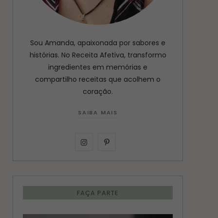
Sou Amanda, apaixonada por sabores e
histórias. No Receita Afetiva, transformo
ingredientes em memórias e
compartilho receitas que acolhem o
coração.
SAIBA MAIS
I
P
n
i
s
n
FAÇA PARTE
t
t
a
e