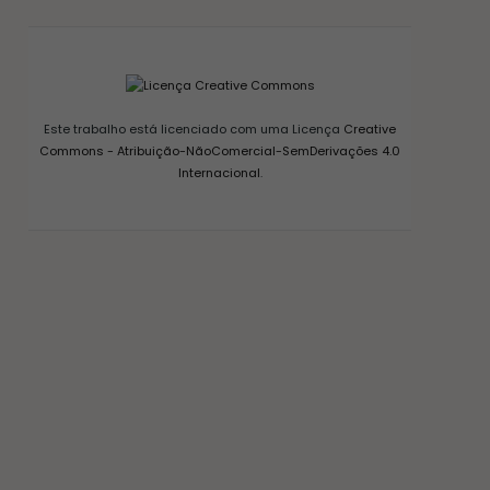
Este trabalho está licenciado com uma Licença
Creative
Commons - Atribuição-NãoComercial-SemDerivações 4.0
Internacional
.
CONSERVAS E FERMENTAÇÃO
COMO FAZER FERMENTO NATURAL – LEVAIN
18/03/2017