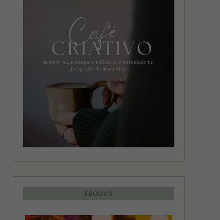
g
r
r
e
a
s
m
t
EBOOKS