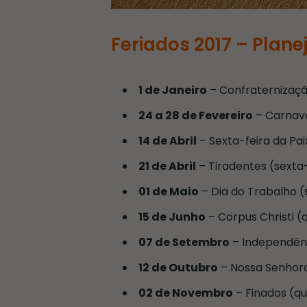
Feriados 2017 – Plane
1 de Janeiro
– Confraternizaçã
24 a 28 de Fevereiro
– Carnava
14 de Abril
– Sexta-feira da Pai
21 de Abril
– Tiradentes (sexta-
01 de Maio
– Dia do Trabalho (
15 de Junho
– Corpus Christi (
07 de Setembro
– Independênci
12 de Outubro
– Nossa Senhora
02 de Novembro
– Finados (qu