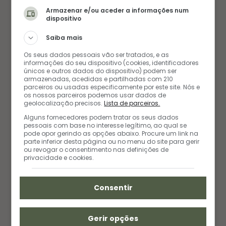
Armazenar e/ou aceder a informações num
dispositivo
VIAGEM
Saiba mais
Os seus dados pessoais vão ser tratados, e as
ROTEIRO DE VIAGEM PARA OS
informações do seu dispositivo (cookies, identificadores
únicos e outros dados do dispositivo) podem ser
CÂNIONS
armazenadas, acedidas e partilhadas com 210
parceiros ou usadas especificamente por este site. Nós e
os nossos parceiros podemos usar dados de
05/03/2015
geolocalização precisos.
Lista de parceiros.
Alguns fornecedores podem tratar os seus dados
pessoais com base no interesse legítimo, ao qual se
pode opor gerindo as opções abaixo. Procure um link na
parte inferior desta página ou no menu do site para gerir
ou revogar o consentimento nas definições de
privacidade e cookies.
Consentir
BUSCA
Gerir opções