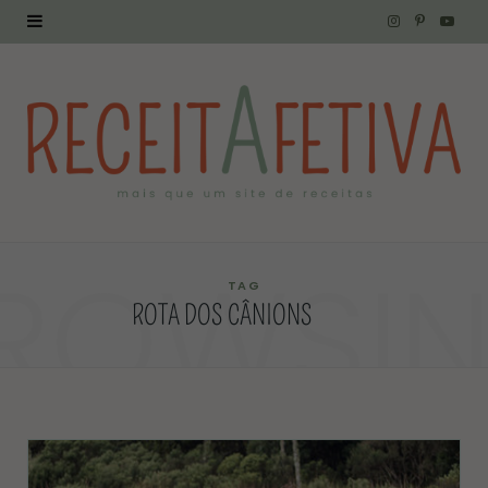
I
P
Y
n
i
o
s
n
u
t
t
T
a
e
u
g
r
b
ROWSI
r
e
e
TAG
ROTA DOS CÂNIONS
a
s
m
t