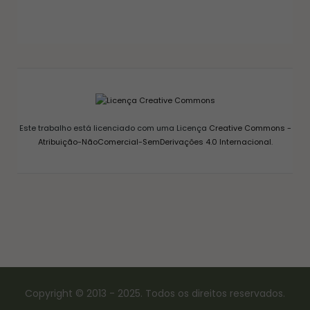
GELEIA DE PIMENTA CASEIRA: RECEITA FÁCIL
AGRIDOCE PERFEITA PARA QUEIJOS
12/03/2026
Este trabalho está licenciado com uma Licença
Creative Commons -
Atribuição-NãoComercial-SemDerivações 4.0 Internacional
.
Copyright © 2013 - 2025. Todos os direitos reservados.