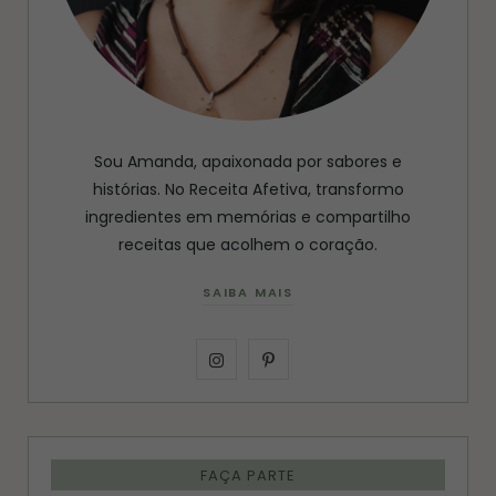
Sou Amanda, apaixonada por sabores e
histórias. No Receita Afetiva, transformo
ingredientes em memórias e compartilho
receitas que acolhem o coração.
SAIBA MAIS
I
P
n
i
s
n
FAÇA PARTE
t
t