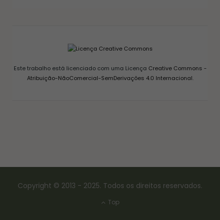
AGRIDOCE PERFEITA PARA QUEIJOS
12/03/2026
Este trabalho está licenciado com uma Licença
Creative Commons -
Atribuição-NãoComercial-SemDerivações 4.0 Internacional
.
Copyright © 2013 - 2025. Todos os direitos reservados.
Top
CONSERVAS E FERMENTAÇÃO