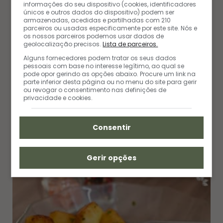
informações do seu dispositivo (cookies, identificadores
sabores, ela encara qualquer prato de olhos
únicos e outros dados do dispositivo) podem ser
fechados e coração aberto. Sua paixão está na
armazenadas, acedidas e partilhadas com 210
parceiros ou usadas especificamente por este site. Nós e
cozinha, mas os pés não resistem a uma nova
os nossos parceiros podemos usar dados de
geolocalização precisos.
Lista de parceiros.
aventura. Entre panelas e passagens, ela transforma
Alguns fornecedores podem tratar os seus dados
ingredientes em histórias e experiências em
pessoais com base no interesse legítimo, ao qual se
inspiração.
pode opor gerindo as opções abaixo. Procure um link na
parte inferior desta página ou no menu do site para gerir
ou revogar o consentimento nas definições de
privacidade e cookies.
W
P
I
e
i
n
b
n
s
s
t
t
Consentir
i
e
a
t
r
g
POSTS RELACIONADOS
e
e
r
s
a
t
m
Gerir opções