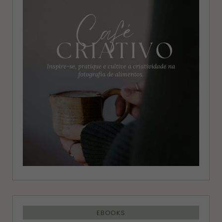
g
r
r
e
a
s
m
t
EBOOKS