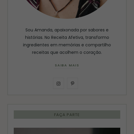
Sou Amanda, apaixonada por sabores e
histórias. No Receita Afetiva, transformo
ingredientes em memórias e compartilho
receitas que acolhem o coração.
SAIBA MAIS
I
P
n
i
s
n
FAÇA PARTE
t
t
a
e