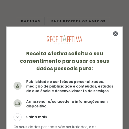
BATATAS
PARA RECEBER OS AMIGOS
VEGETARIANO
0
Receita Afetiva solicita o seu
consentimento para usar os seus
dados pessoais para:
Publicidade e conteúdos personalizados,
medição de publicidade e conteúdos, estudos
de audiência e desenvolvimento de serviços
AUTORA
AMANDA FERNANDES
Armazenar e/ou aceder a informações num
dispositivo
Amanda é a alma e as mãos por trás das receitas
Saiba mais
do blog. Com um amor genuíno por todos os
Os seus dados pessoais vão ser tratados, e as