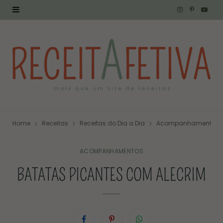
I
P
Y
n
i
o
s
n
u
t
t
T
a
e
u
g
r
b
Home
Receitas
Receitas do Dia a Dia
Acompanhamentos
r
e
e
a
s
ACOMPANHAMENTOS
BATATAS PICANTES COM ALECRIM
m
t