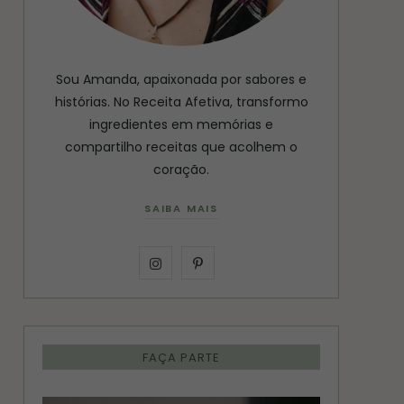
Sou Amanda, apaixonada por sabores e
histórias. No Receita Afetiva, transformo
ingredientes em memórias e
compartilho receitas que acolhem o
coração.
SAIBA MAIS
I
P
n
i
s
n
FAÇA PARTE
t
t
a
e