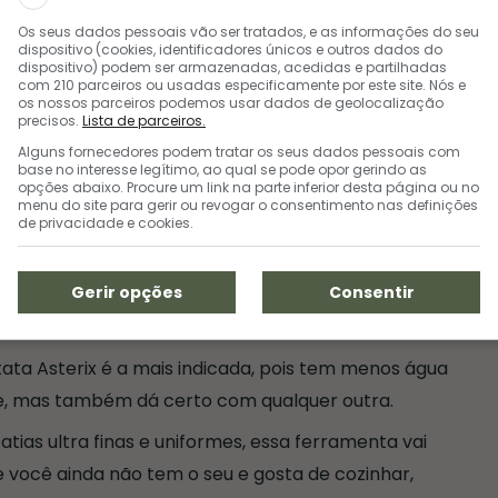
Os seus dados pessoais vão ser tratados, e as informações do seu
dispositivo (cookies, identificadores únicos e outros dados do
dispositivo) podem ser armazenadas, acedidas e partilhadas
com 210 parceiros ou usadas especificamente por este site. Nós e
os nossos parceiros podemos usar dados de geolocalização
precisos.
Lista de parceiros.
Alguns fornecedores podem tratar os seus dados pessoais com
base no interesse legítimo, ao qual se pode opor gerindo as
opções abaixo. Procure um link na parte inferior desta página ou no
é dourar, com manteiga e tomilho fresco, perfeita como
menu do site para gerir ou revogar o consentimento nas definições
amento ou prato principal.
de privacidade e cookies.
a Batata Ainda Mais Saborosa
Gerir opções
Consentir
ata Asterix é a mais indicada, pois tem menos água
te, mas também dá certo com qualquer outra.
fatias ultra finas e uniformes, essa ferramenta vai
 Se você ainda não tem o seu e gosta de cozinhar,