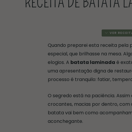
RECEITA DE BATATA 
VER RECEIT
Quando preparei esta receita pela p
especial, que brilhasse na mesa. Algo
elogios. A
batata laminada
é exata
uma apresentação digna de restaura
processo é tranquilo: fatiar, tempe
O segredo está na paciência. Assim
crocantes, macias por dentro, com u
batata vai bem como acompanhament
aconchegante.