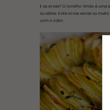
E as ervas? O tomilho-limão é uma e
ou sálvia. Evite ervas secas ou mui
com o calor.