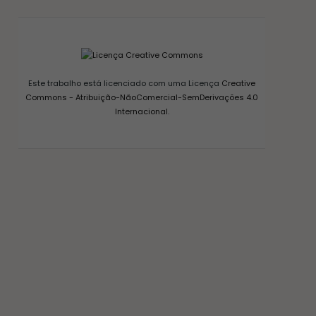
Este trabalho está licenciado com uma Licença
Creative
Commons - Atribuição-NãoComercial-SemDerivações 4.0
Internacional
.
CONSERVAS E FERMENTAÇÃO
COMO FAZER FERMENTO NATURAL – LEVAIN
18/03/2017