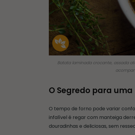
Batata laminada crocante, assada at
acompanh
O Segredo para uma 
O tempo de forno pode variar conf
infalível é regar com manteiga derr
douradinhas e deliciosas, sem ressec