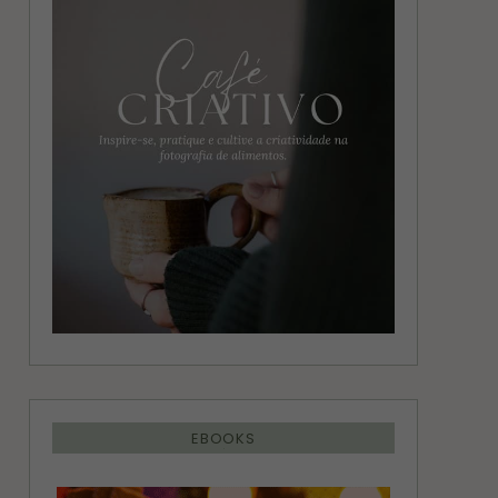
g
r
r
e
a
s
m
t
EBOOKS