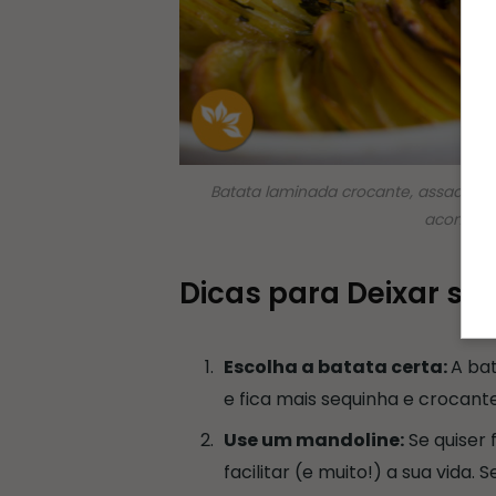
Batata laminada crocante, assada at
acompanh
Dicas para Deixar su
Escolha a batata certa:
A bat
e fica mais sequinha e crocan
Use um mandoline:
Se quiser 
facilitar (e muito!) a sua vida.