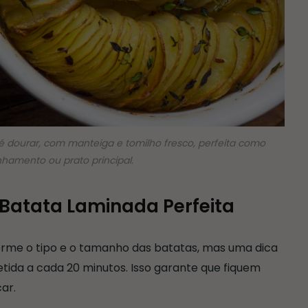
é dourar, com manteiga e tomilho fresco, perfeita como
amento ou prato principal.
Batata Laminada Perfeita
orme o tipo e o tamanho das batatas, mas uma dica
etida a cada 20 minutos. Isso garante que fiquem
ar.