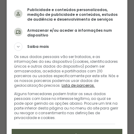
ingredientes em histórias e experiências em
Publicidade e conteúdos personalizados,
medição de publicidade e conteúdos, estudos
inspiração.
de audiência e desenvolvimento de serviços
Armazenar e/ou aceder a informações num
W
P
I
dispositivo
e
i
n
b
n
s
s
t
t
Saiba mais
i
e
a
t
r
g
POSTS RELACIONADOS
e
e
r
Os seus dados pessoais vão ser tratados, e as
s
a
informações do seu dispositivo (cookies, identificadores
t
m
únicos e outros dados do dispositivo) podem ser
armazenadas, acedidas e partilhadas com 210
parceiros ou usadas especificamente por este site. Nós e
os nossos parceiros podemos usar dados de
geolocalização precisos.
Lista de parceiros.
Alguns fornecedores podem tratar os seus dados
pessoais com base no interesse legítimo, ao qual se
pode opor gerindo as opções abaixo. Procure um link na
parte inferior desta página ou no menu do site para gerir
ou revogar o consentimento nas definições de
privacidade e cookies.