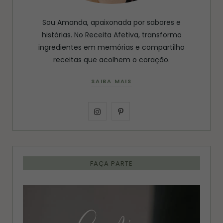
Sou Amanda, apaixonada por sabores e
histórias. No Receita Afetiva, transformo
ingredientes em memórias e compartilho
receitas que acolhem o coração.
SAIBA MAIS
I
P
n
i
s
n
FAÇA PARTE
t
t
a
e
g
r
r
e