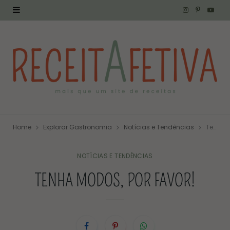
I
P
Y
n
i
o
s
n
u
t
t
T
a
e
u
g
r
b
Home
Explorar Gastronomia
Notícias e Tendências
Tenha modos, por favor!
r
e
e
a
s
NOTÍCIAS E TENDÊNCIAS
TENHA MODOS, POR FAVOR!
m
t