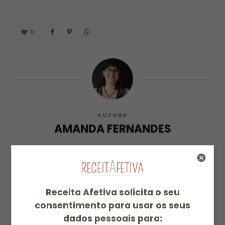
0
AUTORA
AMANDA FERNANDES
Amanda é a alma e as mãos por trás das receitas
do blog. Com um amor genuíno por todos os
sabores, ela encara qualquer prato de olhos
Receita Afetiva solicita o seu
fechados e coração aberto. Sua paixão está na
consentimento para usar os seus
cozinha, mas os pés não resistem a uma nova
dados pessoais para:
aventura. Entre panelas e passagens, ela transforma