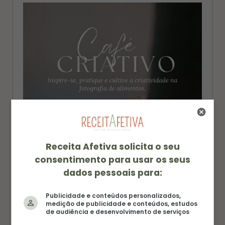
a
e
g
r
r
e
a
s
m
t
Receita Afetiva solicita o seu
consentimento para usar os seus
dados pessoais para:
Publicidade e conteúdos personalizados,
medição de publicidade e conteúdos, estudos
de audiência e desenvolvimento de serviços