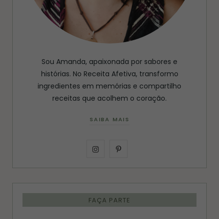
Sou Amanda, apaixonada por sabores e
histórias. No Receita Afetiva, transformo
ingredientes em memórias e compartilho
receitas que acolhem o coração.
SAIBA MAIS
I
P
n
i
s
n
FAÇA PARTE
t
t