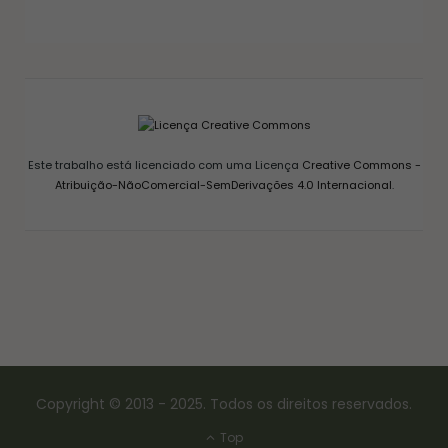
GELEIA DE PIMENTA CASEIRA: RECEITA FÁCIL
AGRIDOCE PERFEITA PARA QUEIJOS
12/03/2026
Este trabalho está licenciado com uma Licença
Creative Commons -
Atribuição-NãoComercial-SemDerivações 4.0 Internacional
.
Copyright © 2013 - 2025. Todos os direitos reservados.
Top