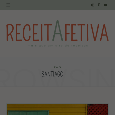
I
P
Y
n
i
o
s
n
u
t
t
T
a
e
u
g
r
b
ROWSI
r
e
e
TAG
SANTIAGO
a
s
m
t