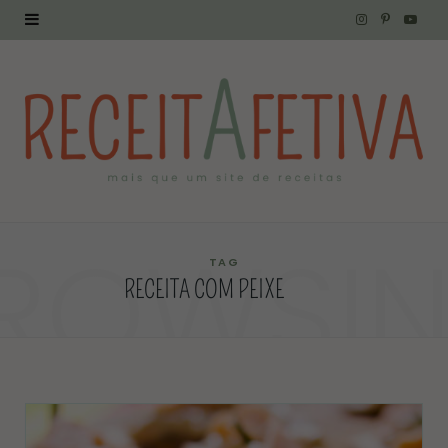
I
P
Y
n
i
o
s
n
u
t
t
T
a
e
u
g
r
b
ROWSI
r
e
e
TAG
RECEITA COM PEIXE
a
s
m
t