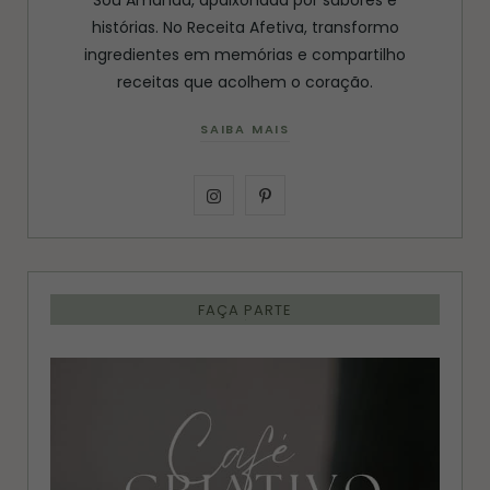
histórias. No Receita Afetiva, transformo
ingredientes em memórias e compartilho
receitas que acolhem o coração.
SAIBA MAIS
I
P
n
i
s
n
FAÇA PARTE
t
t
a
e
g
r
r
e
a
s