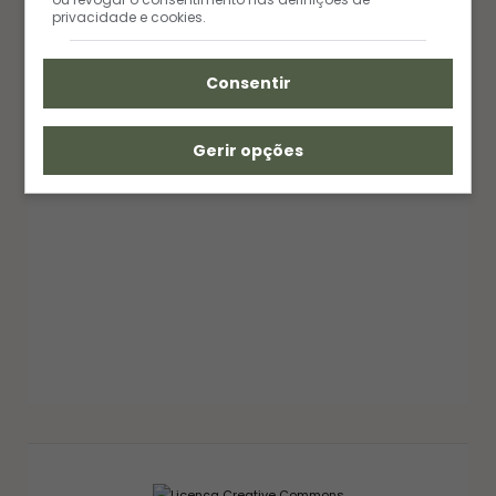
privacidade e cookies.
Consentir
Gerir opções
GELEIAS E COMPOTAS
GELEIA DE PIMENTA CASEIRA: RECEITA FÁCIL
AGRIDOCE PERFEITA PARA QUEIJOS
12/03/2026