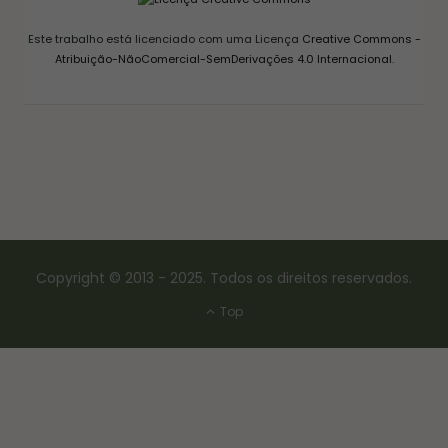
Este trabalho está licenciado com uma Licença
Creative Commons -
Atribuição-NãoComercial-SemDerivações 4.0 Internacional
.
Copyright © 2013 - 2025. Todos os direitos reservados.
Top
CONSERVAS E FERMENTAÇÃO
COMO FAZER FERMENTO NATURAL – LEVAIN
18/03/2017