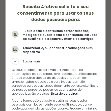
Receita Afetiva solicita o seu
0
consentimento para usar os seus
dados pessoais para:
Publicidade e conteúdos personalizados,
medição de publicidade e conteúdos, estudos
de audiência e desenvolvimento de serviços
Armazenar e/ou aceder a informações num
AUTORA
dispositivo
AMANDA FERNANDES
Saiba mais
Os seus dados pessoais vão ser tratados, e as
Amanda é a alma e as mãos por trás das receitas
informações do seu dispositivo (cookies, identificadores
do blog. Com um amor genuíno por todos os
únicos e outros dados do dispositivo) podem ser
armazenadas, acedidas e partilhadas com 210
sabores, ela encara qualquer prato de olhos
parceiros ou usadas especificamente por este site. Nós e
os nossos parceiros podemos usar dados de
fechados e coração aberto. Sua paixão está na
geolocalização precisos.
Lista de parceiros.
cozinha, mas os pés não resistem a uma nova
Alguns fornecedores podem tratar os seus dados
aventura. Entre panelas e passagens, ela transforma
pessoais com base no interesse legítimo, ao qual se
pode opor gerindo as opções abaixo. Procure um link na
ingredientes em histórias e experiências em