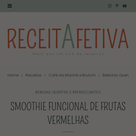
I
P
Y
n
i
o
s
n
u
t
t
T
a
e
u
g
r
b
Home
Receitas
Café da Manhã e Brunch
Bebidas Quentes 
r
e
e
a
s
BEBIDAS QUENTES E REFRESCANTES
SMOOTHIE FUNCIONAL DE FRUTAS
m
t
VERMELHAS