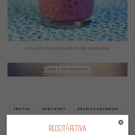
Smoothie funcional de Frutas Vermelhas
FRUTAS
PUBLIPOST
RECEITA SAUDÁVEL
RECEITAS LEVES
RECEITAS PRÁTICAS
RECEITAS SAUDÁVEIS
VEGETARIANO