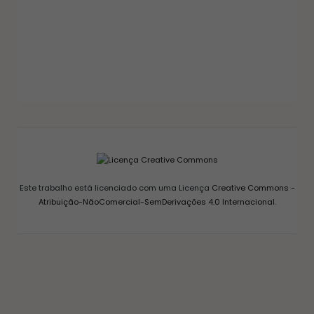
GELEIAS E COMPOTAS
GELEIA DE PIMENTA CASEIRA: RECEITA FÁCIL
AGRIDOCE PERFEITA PARA QUEIJOS
12/03/2026
Este trabalho está licenciado com uma Licença
Creative Commons -
Atribuição-NãoComercial-SemDerivações 4.0 Internacional
.