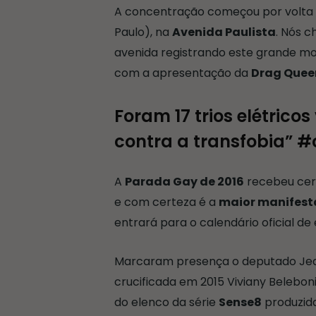
A concentração começou por volta 
Paulo), na
Avenida Paulista
. Nós 
avenida registrando este grande mo
com a apresentação da
Drag Quee
Foram 17 trios elétrico
contra a transfobia” 
A
Parada Gay de 2016
recebeu cer
e com certeza é a
maior manifes
entrará para o calendário oficial de
Marcaram presença o deputado Jean
crucificada em 2015 Viviany Belebo
do elenco da série
Sense8
produzida