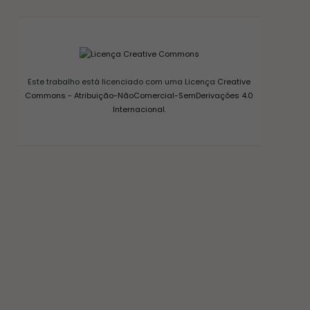
Este trabalho está licenciado com uma Licença
Creative
Commons - Atribuição-NãoComercial-SemDerivações 4.0
Internacional
.
CONSERVAS E FERMENTAÇÃO
COMO FAZER FERMENTO NATURAL – LEVAIN
18/03/2017