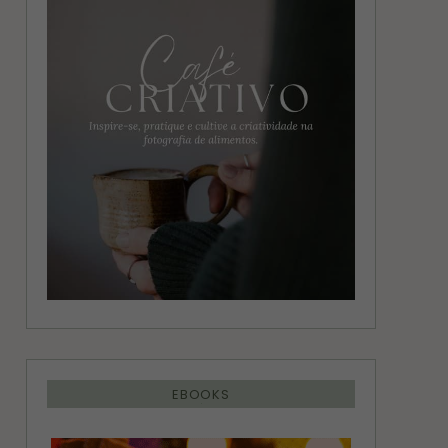
g
r
r
e
a
s
m
t
EBOOKS