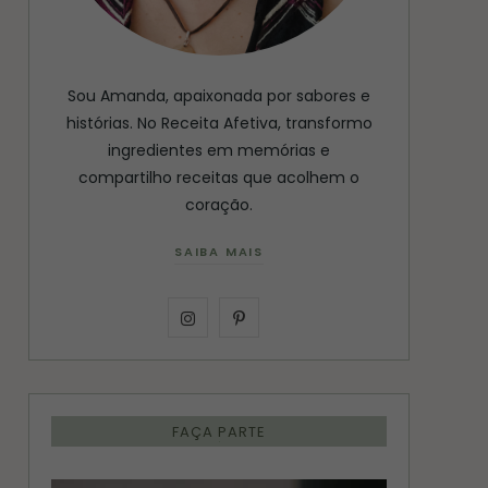
Sou Amanda, apaixonada por sabores e
histórias. No Receita Afetiva, transformo
ingredientes em memórias e
compartilho receitas que acolhem o
coração.
SAIBA MAIS
I
P
n
i
s
n
FAÇA PARTE
t
t
a
e