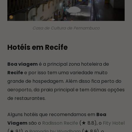
Casa de Cultura de Pernambuco
Hotéis em Recife
Boa viagem
é a principal zona hoteleira de
Recife
e por isso tem uma variedade muito
grande de hospedagem. Além disso fica perto do
aeroporto, da praia principal e tem ótimas opções
de restaurantes.
Alguns hotéis que recomendamos em
Boa
Viagem
são o
Radisson Recife
(★ 8.8), o
Fity Hotel
(★ 9.1), o
Ramada by Wyndham
(★ 8.9), o