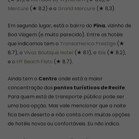
Mercure
(★ 8.2) e o
Grand Mercure
(★ 8.3).
Em segundo lugar, está o bairro do
Pina
, vizinho de
Boa Viagem (e muito parecido). Entre os hotéis
que indicamos tem o
Transamerica Prestige
(★
8.7), o
Vivaz Boutique Hotel
(★ 8.1), o
Ibis
(★ 8.2),
e o
HY Beach Flats
(★ 8.7).
Ainda tem o
Centro
onde está a maior
concentração dos
pontos turísticos de Recife
.
Para quem está de transporte público pode ser
uma boa opção. Mas vale mencionar que a noite
fica bem deserto e não conta com muitas opções
de hotéis novos ou confortáveis. Eu não indico.