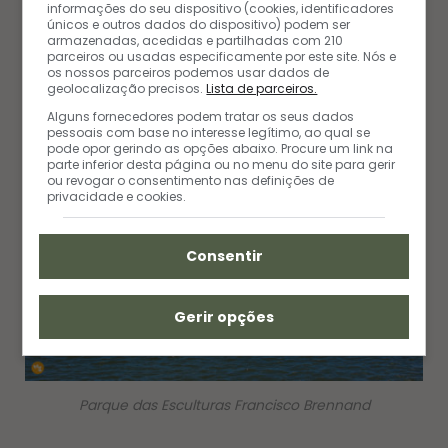
informações do seu dispositivo (cookies, identificadores
únicos e outros dados do dispositivo) podem ser
Recomendamos:
Oficina Cerâmica de Francisco
armazenadas, acedidas e partilhadas com 210
parceiros ou usadas especificamente por este site. Nós e
Brennand, o mestre dos sonhos
os nossos parceiros podemos usar dados de
geolocalização precisos.
Lista de parceiros.
Alguns fornecedores podem tratar os seus dados
pessoais com base no interesse legítimo, ao qual se
pode opor gerindo as opções abaixo. Procure um link na
parte inferior desta página ou no menu do site para gerir
ou revogar o consentimento nas definições de
privacidade e cookies.
Consentir
Gerir opções
Parque das Esculturas Francisco Brennand