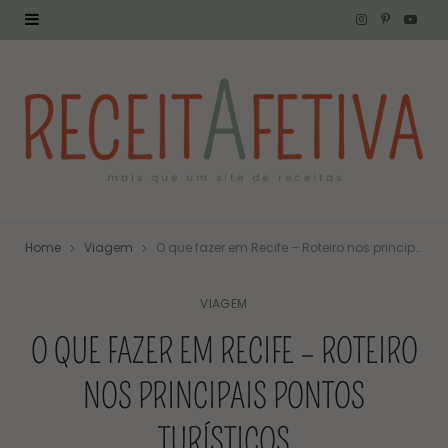
I
P
Y
n
i
o
s
n
u
t
t
T
a
e
u
g
r
b
Home
Viagem
O que fazer em Recife – Roteiro nos principais pontos turísticos
r
e
e
a
s
VIAGEM
O QUE FAZER EM RECIFE – ROTEIRO
m
t
NOS PRINCIPAIS PONTOS
TURÍSTICOS