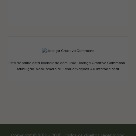
GELEIAS E COMPOTAS
GELEIA DE PIMENTA CASEIRA: RECEITA FÁCIL
AGRIDOCE PERFEITA PARA QUEIJOS
12/03/2026
Este trabalho está licenciado com uma Licença
Creative Commons -
Atribuição-NãoComercial-SemDerivações 4.0 Internacional
.
Copyright © 2013 - 2025. Todos os direitos reservados.