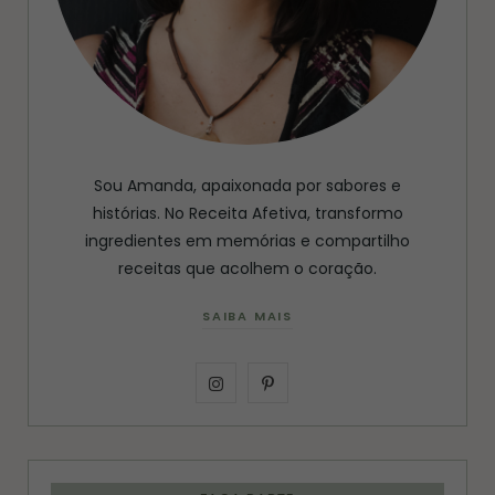
Sou Amanda, apaixonada por sabores e
histórias. No Receita Afetiva, transformo
ingredientes em memórias e compartilho
receitas que acolhem o coração.
SAIBA MAIS
I
P
n
i
s
n