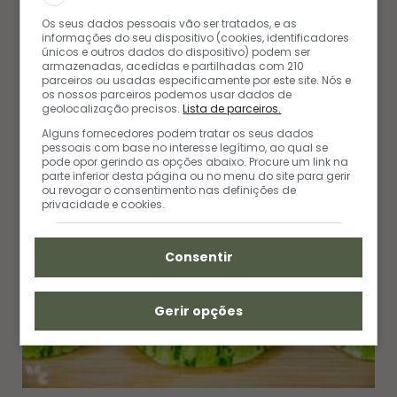
Os seus dados pessoais vão ser tratados, e as
W
P
I
informações do seu dispositivo (cookies, identificadores
e
i
n
únicos e outros dados do dispositivo) podem ser
b
n
s
s
t
t
armazenadas, acedidas e partilhadas com 210
i
e
a
parceiros ou usadas especificamente por este site. Nós e
t
r
g
os nossos parceiros podemos usar dados de
POSTS RELACIONADOS
e
e
r
geolocalização precisos.
Lista de parceiros.
s
a
t
m
Alguns fornecedores podem tratar os seus dados
pessoais com base no interesse legítimo, ao qual se
pode opor gerindo as opções abaixo. Procure um link na
parte inferior desta página ou no menu do site para gerir
ou revogar o consentimento nas definições de
privacidade e cookies.
Consentir
Gerir opções