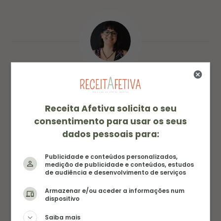
AUTORA
AMANDA FERNANDES
Receita Afetiva solicita o seu
Amanda é a alma e as mãos por trás das receitas
consentimento para usar os seus
do blog. Com um amor genuíno por todos os
dados pessoais para:
sabores, ela encara qualquer prato de olhos
fechados e coração aberto. Sua paixão está na
Publicidade e conteúdos personalizados,
medição de publicidade e conteúdos, estudos
cozinha, mas os pés não resistem a uma nova
de audiência e desenvolvimento de serviços
aventura. Entre panelas e passagens, ela transforma
Armazenar e/ou aceder a informações num
ingredientes em histórias e experiências em
dispositivo
inspiração.
Saiba mais