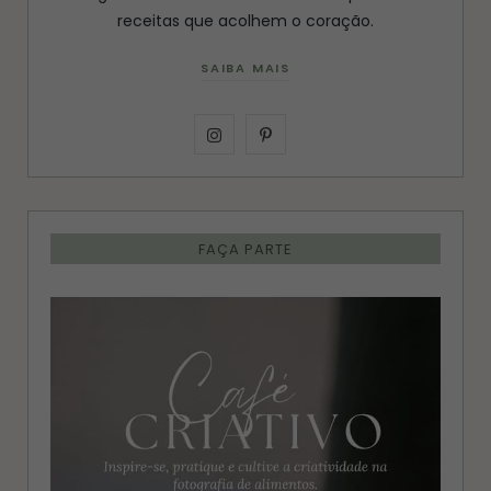
receitas que acolhem o coração.
SAIBA MAIS
I
P
n
i
s
n
FAÇA PARTE
t
t
a
e
g
r
r
e
a
s
m
t