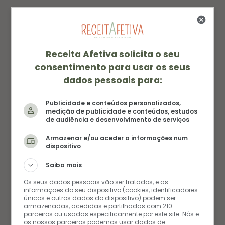
i
e
a
t
r
g
POSTS RELACIONADOS
e
e
r
s
a
t
m
Receita Afetiva solicita o seu
consentimento para usar os seus
dados pessoais para:
Publicidade e conteúdos personalizados,
medição de publicidade e conteúdos, estudos
de audiência e desenvolvimento de serviços
Armazenar e/ou aceder a informações num
dispositivo
Saiba mais
Os seus dados pessoais vão ser tratados, e as
informações do seu dispositivo (cookies, identificadores
BATATA SAUTÉ: RECEITA SIMPLES, CROCANTE E
únicos e outros dados do dispositivo) podem ser
PERFEITA PARA O DIA A DIA
armazenadas, acedidas e partilhadas com 210
parceiros ou usadas especificamente por este site. Nós e
25/06/2026
os nossos parceiros podemos usar dados de