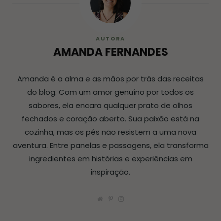
AUTORA
AMANDA FERNANDES
Amanda é a alma e as mãos por trás das receitas
do blog. Com um amor genuíno por todos os
sabores, ela encara qualquer prato de olhos
fechados e coração aberto. Sua paixão está na
cozinha, mas os pés não resistem a uma nova
aventura. Entre panelas e passagens, ela transforma
ingredientes em histórias e experiências em
inspiração.
W
P
I
e
i
n
b
n
s
s
t
t