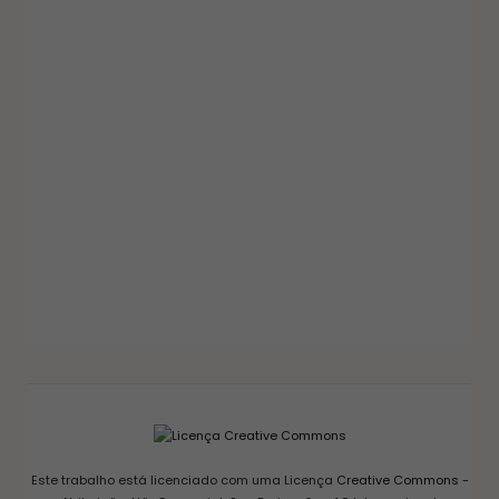
GELEIAS E COMPOTAS
GELEIA DE PIMENTA CASEIRA: RECEITA FÁCIL
AGRIDOCE PERFEITA PARA QUEIJOS
12/03/2026
Este trabalho está licenciado com uma Licença
Creative Commons -