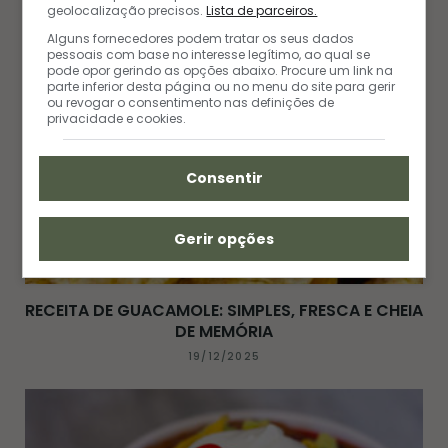
geolocalização precisos.
Lista de parceiros.
Alguns fornecedores podem tratar os seus dados
pessoais com base no interesse legítimo, ao qual se
pode opor gerindo as opções abaixo. Procure um link na
parte inferior desta página ou no menu do site para gerir
ou revogar o consentimento nas definições de
privacidade e cookies.
Consentir
Gerir opções
RECEITA DE GUACAMOLE: SIMPLES, FRESCA E CHEIA
DE MEMÓRIA
19/12/2025