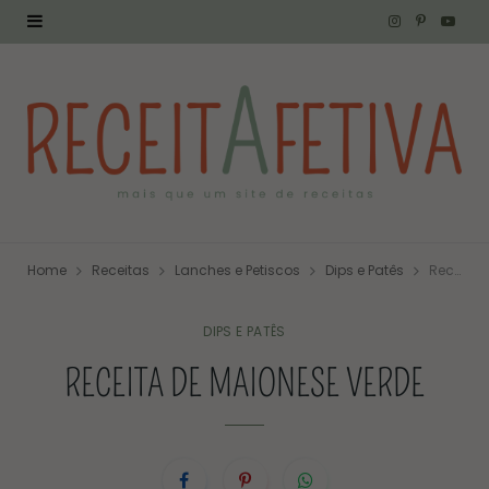
I
P
Y
n
i
o
s
n
u
t
t
T
a
e
u
g
r
b
Home
Receitas
Lanches e Petiscos
Dips e Patês
Receita de Maionese Verde
r
e
e
a
s
DIPS E PATÊS
RECEITA DE MAIONESE VERDE
m
t