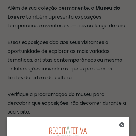
Além de sua coleção permanente, o
Museu do
Louvre
também apresenta exposições
temporárias e eventos especiais ao longo do ano.
Essas exposições dão aos seus visitantes a
oportunidade de explorar as mais variadas
temáticas, artistas contemporâneos ou mesmo
colaborações inovadoras que expandem os
limites da arte e da cultura.
Verifique a programação do museu para
descobrir que exposições irão decorrer durante a
sua visita.