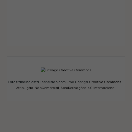
GELEIAS E COMPOTAS
GELEIA DE PIMENTA CASEIRA: RECEITA FÁCIL
AGRIDOCE PERFEITA PARA QUEIJOS
12/03/2026
Este trabalho está licenciado com uma Licença
Creative Commons -
Atribuição-NãoComercial-SemDerivações 4.0 Internacional
.