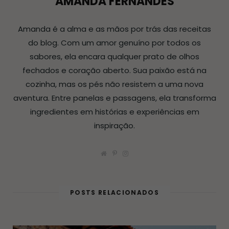
AMANDA FERNANDES
Amanda é a alma e as mãos por trás das receitas
do blog. Com um amor genuíno por todos os
sabores, ela encara qualquer prato de olhos
fechados e coração aberto. Sua paixão está na
cozinha, mas os pés não resistem a uma nova
aventura. Entre panelas e passagens, ela transforma
ingredientes em histórias e experiências em
inspiração.
W
P
I
e
i
n
b
n
s
s
t
t
i
e
a
t
r
g
POSTS RELACIONADOS
e
e
r
s
a
t
m