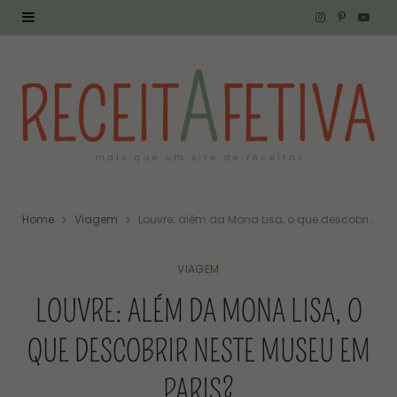
I
P
Y
n
i
o
s
n
u
t
t
T
a
e
u
g
r
b
Home
Viagem
Louvre: além da Mona Lisa, o que descobrir neste museu em Paris?
r
e
e
a
s
VIAGEM
LOUVRE: ALÉM DA MONA LISA, O
m
t
QUE DESCOBRIR NESTE MUSEU EM
PARIS?