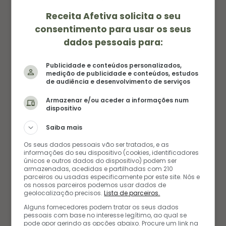
Receita Afetiva solicita o seu
consentimento para usar os seus
dados pessoais para:
Publicidade e conteúdos personalizados,
medição de publicidade e conteúdos, estudos
de audiência e desenvolvimento de serviços
Armazenar e/ou aceder a informações num
dispositivo
Saiba mais
Foto:
Shutterstock
Os seus dados pessoais vão ser tratados, e as
informações do seu dispositivo (cookies, identificadores
O Museu do Louvre é um
únicos e outros dados do dispositivo) podem ser
armazenadas, acedidas e partilhadas com 210
parceiros ou usadas especificamente por este site. Nós e
Tesouro Cultural
os nossos parceiros podemos usar dados de
geolocalização precisos.
Lista de parceiros.
Alguns fornecedores podem tratar os seus dados
O Museu do Louvre é muito mais do que a “casa”
pessoais com base no interesse legítimo, ao qual se
pode opor gerindo as opções abaixo. Procure um link na