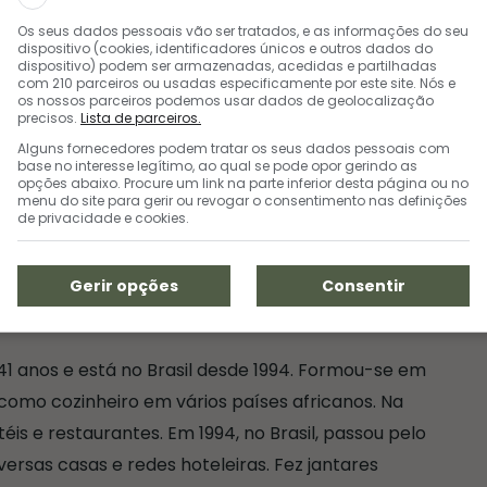
Os seus dados pessoais vão ser tratados, e as informações do seu
dispositivo (cookies, identificadores únicos e outros dados do
dispositivo) podem ser armazenadas, acedidas e partilhadas
com 210 parceiros ou usadas especificamente por este site. Nós e
os nossos parceiros podemos usar dados de geolocalização
precisos.
Lista de parceiros.
Alguns fornecedores podem tratar os seus dados pessoais com
base no interesse legítimo, ao qual se pode opor gerindo as
opções abaixo. Procure um link na parte inferior desta página ou no
menu do site para gerir ou revogar o consentimento nas definições
de privacidade e cookies.
Gerir opções
Consentir
1 anos e está no Brasil desde 1994. Formou-se em
como cozinheiro em vários países africanos. Na
is e restaurantes. Em 1994, no Brasil, passou pelo
versas casas e redes hoteleiras. Fez jantares