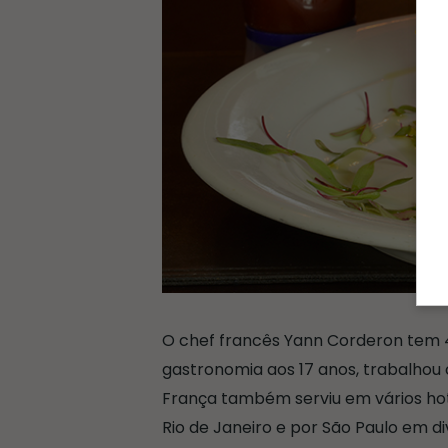
O chef francês Yann Corderon tem 4
gastronomia aos 17 anos, trabalhou 
França também serviu em vários hoté
Rio de Janeiro e por São Paulo em di