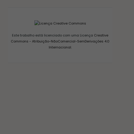
Este trabalho está licenciado com uma Licença
Creative
Commons - Atribuição-NãoComercial-SemDerivações 4.0
Internacional
.
CONSERVAS E FERMENTAÇÃO
COMO FAZER FERMENTO NATURAL – LEVAIN
18/03/2017