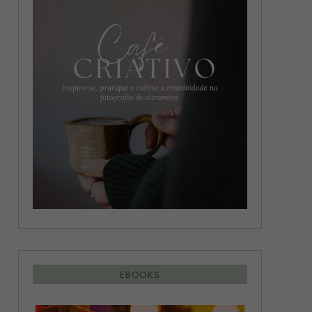
g
r
r
e
a
s
m
t
EBOOKS