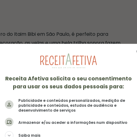
rro do Itaim Bibi em São Paulo, é perfeito para
ecoração, as velas e uma bela trilha sonora fazem
realmente parisiense.
Yann Corderon, traz receitas de clássicos franceses
sileiro.
Receita Afetiva solicita o seu consentimento
para usar os seus dados pessoais para:
Publicidade e conteúdos personalizados, medição de
publicidade e conteúdos, estudos de audiência e
desenvolvimento de serviços
Armazenar e/ou aceder a informações num dispositivo
Saiba mais