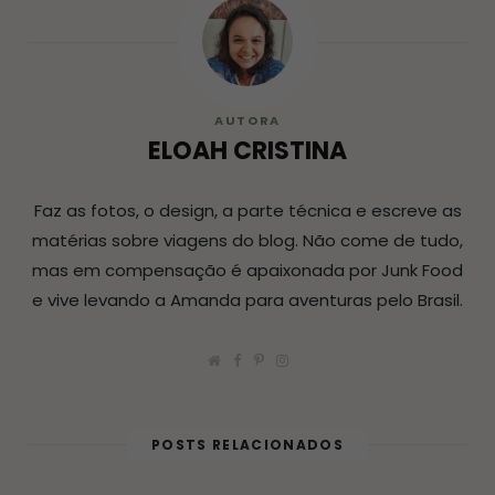
AUTORA
ELOAH CRISTINA
Faz as fotos, o design, a parte técnica e escreve as
matérias sobre viagens do blog. Não come de tudo,
mas em compensação é apaixonada por Junk Food
e vive levando a Amanda para aventuras pelo Brasil.
W
F
P
I
e
a
i
n
b
c
n
s
s
e
t
t
i
b
e
a
t
o
r
g
POSTS RELACIONADOS
e
o
e
r
k
s
a
t
m