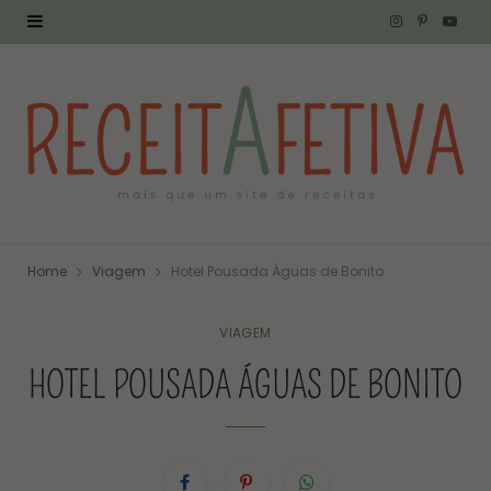
I
P
Y
n
i
o
s
n
u
t
t
T
a
e
u
g
r
b
Home
Viagem
Hotel Pousada Águas de Bonito
r
e
e
a
s
VIAGEM
HOTEL POUSADA ÁGUAS DE BONITO
m
t