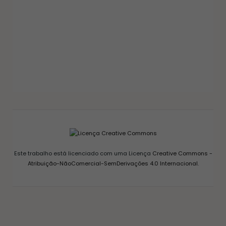
GELEIAS E COMPOTAS
GELEIA DE PIMENTA CASEIRA: RECEITA FÁCIL
AGRIDOCE PERFEITA PARA QUEIJOS
12/03/2026
Este trabalho está licenciado com uma Licença
Creative Commons -
Atribuição-NãoComercial-SemDerivações 4.0 Internacional
.