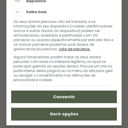
dispositivo
Saiba mais
Os seus dados pessoais vão ser tratados, e as
informações do seu dispositivo (cookies, identificadores
únicos e outros dados do dispositivo) podem ser
armazenadas, acedidas e partilhadas com 210
parceiros ou usadas especificamente por este site. Nós e
os nossos parceiros podemos usar dados de
geolocalização precisos.
Lista de parceiros.
Alguns fornecedores podem tratar os seus dados
pessoais com base no interesse legítimo, ao qual se
Outra vantagem do
Águas de Bonito
é a sua
pode opor gerindo as opções abaixo. Procure um link na
parte inferior desta página ou no menu do site para gerir
localização. Fica a apenas a 15 minutos a pé do
ou revogar o consentimento nas definições de
privacidade e cookies.
centro e isso facilitou muito para aproveitar a
noite na cidade. Caminhamos até o centro,
Consentir
fizemos compras, jantamos na avenida principal e
conhecemos a famosa praça da cidade.
Gerir opções
Já posso afirmar que voltaremos lá em breve! =)