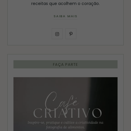
receitas que acolhem o coração.
SAIBA MAIS
I
P
n
i
s
n
FAÇA PARTE
t
t
a
e
g
r
r
e
a
s
m
t