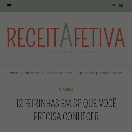
I
P
Y
n
i
o
s
n
u
t
t
T
a
e
u
g
r
b
Home
Viagem
12 feirinhas em SP que você precisa conhecer
r
e
e
a
s
VIAGEM
12 FEIRINHAS EM SP QUE VOCÊ
m
t
PRECISA CONHECER