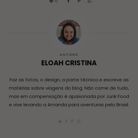
0
AUTORA
ELOAH CRISTINA
Faz as fotos, o design, a parte técnica e escreve as
matérias sobre viagens do blog. Não come de tudo,
mas em compensação é apaixonada por Junk Food
e vive levando a Amanda para aventuras pelo Brasil.
W
F
P
I
e
a
i
n
b
c
n
s
s
e
t
t
i
b
e
a