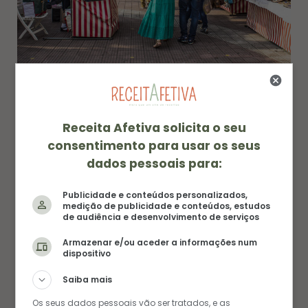
Foto © Shutterstock
Receita Afetiva solicita o seu
10. Pracinha Gourmet
consentimento para usar os seus
dados pessoais para:
Para quem está procurando boa comida e com
Publicidade e conteúdos personalizados,
preço acessível, a pracinha foi inspirada nas
medição de publicidade e conteúdos, estudos
famosas feirinhas gastronômicas. Lá são 9
de audiência e desenvolvimento de serviços
expositores que vão desde suas barraquinhas até
Armazenar e/ou aceder a informações num
dispositivo
os equipados foodtrucks. As cozinhas também
variam bastante então agrada a todos os
Saiba mais
paladares e gostos.
Os seus dados pessoais vão ser tratados, e as