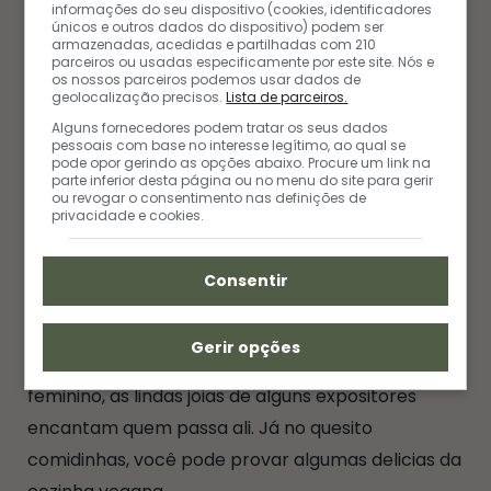
informações do seu dispositivo (cookies, identificadores
únicos e outros dados do dispositivo) podem ser
Segunda à Sexta, das 11h às 15h, na Rua
armazenadas, acedidas e partilhadas com 210
parceiros ou usadas especificamente por este site. Nós e
Tenerife, 74 – Vila Olímpia
os nossos parceiros podemos usar dados de
geolocalização precisos.
Lista de parceiros.
Alguns fornecedores podem tratar os seus dados
11. Feira Omaguás
pessoais com base no interesse legítimo, ao qual se
pode opor gerindo as opções abaixo. Procure um link na
parte inferior desta página ou no menu do site para gerir
ou revogar o consentimento nas definições de
Essa é uma das
feirinhas em SP
dedicada aos
privacidade e cookies.
amantes de
arte e artesanato
. Lá você vai
encontrar uma infinidade de acessórios de couro,
Consentir
crochê, patchwork e tricô. Tem também peças
que vão desde caixinhas a mimos para as
Gerir opções
crianças. E como o público acaba sendo bastante
feminino, as lindas joias de alguns expositores
encantam quem passa ali. Já no quesito
comidinhas, você pode provar algumas delicias da