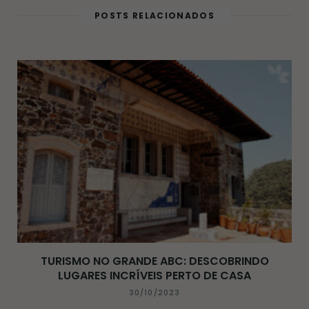
t
o
r
g
POSTS RELACIONADOS
e
o
e
r
k
s
a
t
m
TURISMO NO GRANDE ABC: DESCOBRINDO
LUGARES INCRÍVEIS PERTO DE CASA
30/10/2023