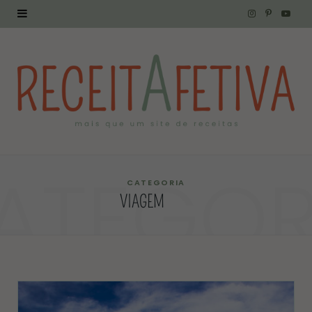
I
P
Y
n
i
o
s
n
u
t
t
T
a
e
u
g
r
b
ATEGOR
r
e
e
CATEGORIA
VIAGEM
a
s
m
t