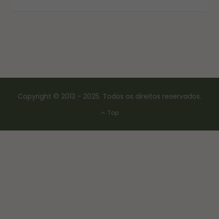
Copyright © 2013 - 2025. Todos os direitos reservados.
Top
CONSERVAS E FERMENTAÇÃO
COMO FAZER FERMENTO NATURAL – LEVAIN
18/03/2017