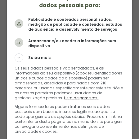
dados pessoais para:
Publicidade e conteúdos personalizados,
medição de publicidade e conteúdos, estudos
de audiência e desenvolvimento de serviços
Armazenar e/ou aceder a informações num
dispositivo
Saiba mais
VIAGEM
Os seus dados pessoais vão ser tratados, e as
informações do seu dispositivo (cookies, identificadores
O QUE FAZER EM RECIFE – ROTEIRO
únicos e outros dados do dispositivo) podem ser
armazenadas, acedidas e partilhadas com 210
NOS PRINCIPAIS PONTOS TURÍSTICOS
parceiros ou usadas especificamente por este site. Nós e
os nossos parceiros podemos usar dados de
geolocalização precisos.
Lista de parceiros.
21/02/2019
Alguns fornecedores podem tratar os seus dados
pessoais com base no interesse legítimo, ao qual se
pode opor gerindo as opções abaixo. Procure um link na
parte inferior desta página ou no menu do site para gerir
ou revogar o consentimento nas definições de
privacidade e cookies.