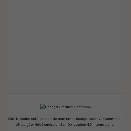
GELEIAS E COMPOTAS
GELEIA DE PIMENTA CASEIRA: RECEITA FÁCIL
AGRIDOCE PERFEITA PARA QUEIJOS
12/03/2026
Este trabalho está licenciado com uma Licença
Creative Commons -
Atribuição-NãoComercial-SemDerivações 4.0 Internacional
.