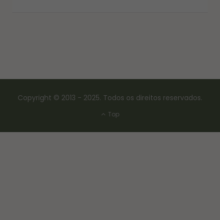
Copyright © 2013 - 2025. Todos os direitos reservados.
Top
CONSERVAS E FERMENTAÇÃO
COMO FAZER FERMENTO NATURAL – LEVAIN
18/03/2017