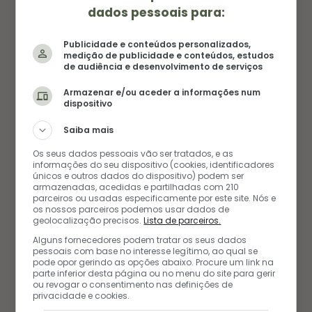
dados pessoais para:
Publicidade e conteúdos personalizados,
medição de publicidade e conteúdos, estudos
de audiência e desenvolvimento de serviços
Armazenar e/ou aceder a informações num
dispositivo
Saiba mais
Os seus dados pessoais vão ser tratados, e as
NOTÍCIAS E TENDÊNCIAS
informações do seu dispositivo (cookies, identificadores
únicos e outros dados do dispositivo) podem ser
armazenadas, acedidas e partilhadas com 210
UM JANTAR INSPIRADO NO FILME
parceiros ou usadas especificamente por este site. Nós e
os nossos parceiros podemos usar dados de
SIMPLESMENTE COMPLICADO
geolocalização precisos.
Lista de parceiros.
Alguns fornecedores podem tratar os seus dados
11/09/2017
pessoais com base no interesse legítimo, ao qual se
pode opor gerindo as opções abaixo. Procure um link na
parte inferior desta página ou no menu do site para gerir
ou revogar o consentimento nas definições de
privacidade e cookies.