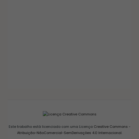
GELEIAS E COMPOTAS
GELEIA DE PIMENTA CASEIRA: RECEITA FÁCIL
AGRIDOCE PERFEITA PARA QUEIJOS
12/03/2026
Este trabalho está licenciado com uma Licença
Creative Commons -
Atribuição-NãoComercial-SemDerivações 4.0 Internacional
.