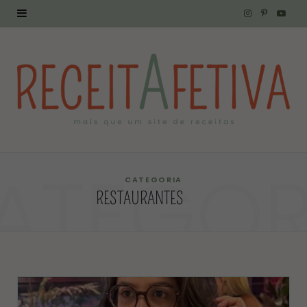
I
P
Y
n
i
o
s
n
u
t
t
T
a
e
u
g
r
b
ATEGOR
r
e
e
CATEGORIA
RESTAURANTES
a
s
m
t