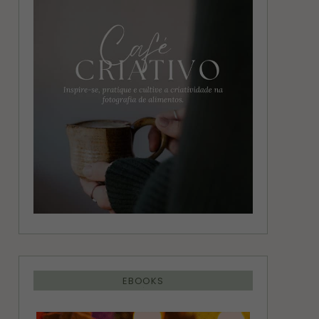
g
r
r
e
a
s
m
t
EBOOKS