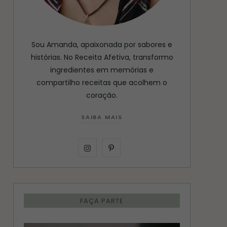
Sou Amanda, apaixonada por sabores e
histórias. No Receita Afetiva, transformo
ingredientes em memórias e
compartilho receitas que acolhem o
coração.
SAIBA MAIS
I
P
n
i
s
n
FAÇA PARTE
t
t
a
e