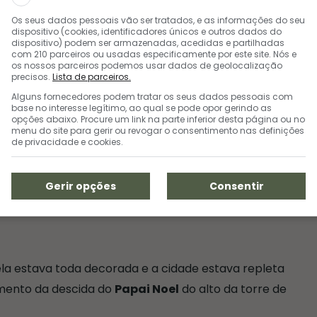
Os seus dados pessoais vão ser tratados, e as informações do seu
dispositivo (cookies, identificadores únicos e outros dados do
dispositivo) podem ser armazenadas, acedidas e partilhadas
com 210 parceiros ou usadas especificamente por este site. Nós e
os nossos parceiros podemos usar dados de geolocalização
precisos.
Lista de parceiros.
Alguns fornecedores podem tratar os seus dados pessoais com
base no interesse legítimo, ao qual se pode opor gerindo as
opções abaixo. Procure um link na parte inferior desta página ou no
a interna da Catedral
menu do site para gerir ou revogar o consentimento nas definições
de privacidade e cookies.
a
é toda de pedra, claro, e leva um estilo gótico
Gerir opções
Consentir
te Maravilhas do Brasil
e com isso ganhou uma
anente. Assim a cada minuto a igreja fica de uma
ela estava toda decorada e a cidade estava repleta
mento da descida do
Papai Noel
do alto da torre de