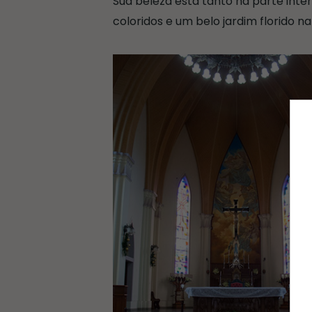
Sua beleza está tanto na parte inte
coloridos e um belo jardim florido n