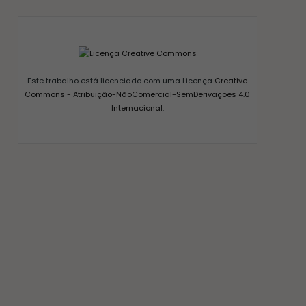
Este trabalho está licenciado com uma Licença
Creative
Commons - Atribuição-NãoComercial-SemDerivações 4.0
Internacional
.
CONSERVAS E FERMENTAÇÃO
COMO FAZER FERMENTO NATURAL – LEVAIN
18/03/2017