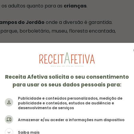
a os adultos quanto para as
crianças
.
Campos do Jordão
onde a diversão é garantida.
 parque, borboletário, museu, floresta encantada,
em caso a ideia seja fazer a
viagem para Campos
cidade fica bem movimentada entre os meses de
da de inverno, das férias e também do famoso
Receita Afetiva solicita o seu consentimento
nualmente na cidade.
para usar os seus dados pessoais para:
Publicidade e conteúdos personalizados, medição de
publicidade e conteúdos, estudos de audiência e
desenvolvimento de serviços
Armazenar e/ou aceder a informações num dispositivo
Saiba mais