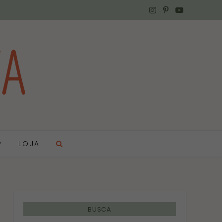
I
P
Y
n
i
o
s
n
u
t
t
T
a
e
u
g
r
b
r
e
e
?
LOJA
a
s
m
t
BUSCA