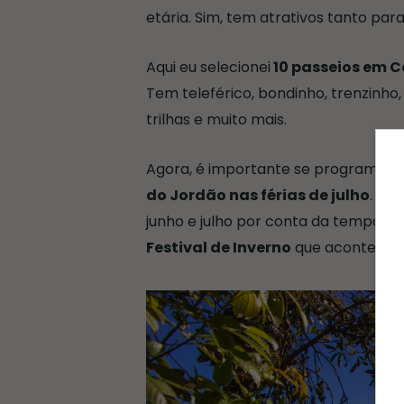
etária. Sim, tem atrativos tanto par
Aqui eu selecionei
10 passeios em 
Tem teleférico, bondinho, trenzinho,
trilhas e muito mais.
Agora, é importante se programar b
do Jordão nas férias de julho
. A 
junho e julho por conta da tempora
Festival de Inverno
que acontece a