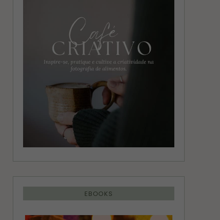
g
r
r
e
a
s
m
t
EBOOKS