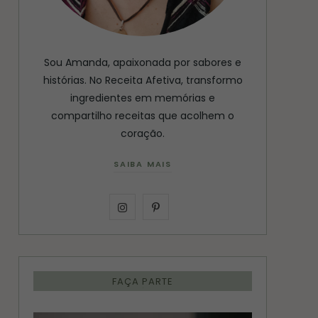
Sou Amanda, apaixonada por sabores e
histórias. No Receita Afetiva, transformo
ingredientes em memórias e
compartilho receitas que acolhem o
coração.
SAIBA MAIS
I
P
n
i
s
n
FAÇA PARTE
t
t
a
e