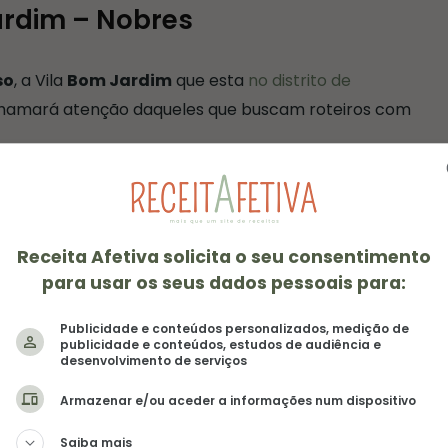
ardim – Nobres
so
, a Vila
Bom Jardim
que esta
no distrito de
chamará atenção daqueles que buscam roteiros com
as na Vila
Bom Jardim
, a 65 km de Nobres.
Nós encontramos apenas dois mini mercados, um
Receita Afetiva solicita o seu consentimento
es e as agências de turismo. Todas as ruas são de
para usar os seus dados pessoais para:
 Não há banco, caixas eletrônicos, nem sinal de
Publicidade e conteúdos personalizados, medição de
publicidade e conteúdos, estudos de audiência e
desenvolvimento de serviços
Armazenar e/ou aceder a informações num dispositivo
Saiba mais