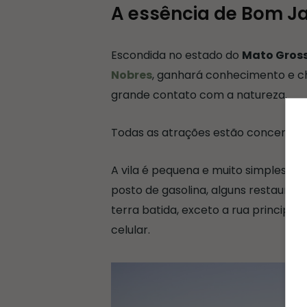
A essência de Bom J
Escondida no estado do
Mato Gros
Nobres
, ganhará conhecimento e 
grande contato com a natureza.
Todas as atrações estão concentrad
A vila é pequena e muito simples. 
posto de gasolina, alguns restaurant
terra batida, exceto a rua principal.
celular.