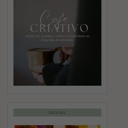
g
r
r
e
a
s
m
t
EBOOKS