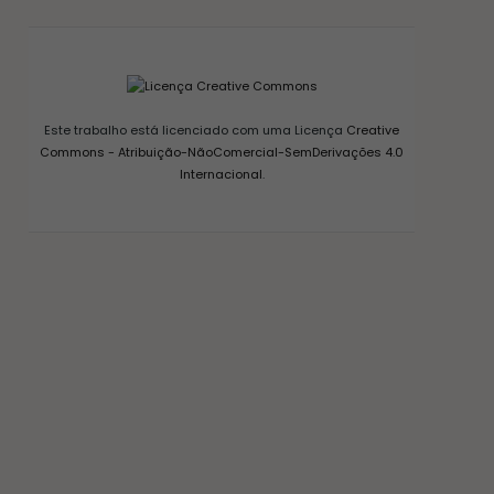
Este trabalho está licenciado com uma Licença
Creative
Commons - Atribuição-NãoComercial-SemDerivações 4.0
Internacional
.
CONSERVAS E FERMENTAÇÃO
COMO FAZER FERMENTO NATURAL – LEVAIN
18/03/2017