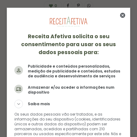
0
Receita Afetiva solicita o seu
consentimento para usar os seus
dados pessoais para:
AUTORA
AMANDA FERNANDES
Publicidade e conteúdos personalizados,
medição de publicidade e conteúdos, estudos
de audiência e desenvolvimento de serviços
Amanda é a alma e as mãos por trás das receitas
Armazenar e/ou aceder a informações num
do blog. Com um amor genuíno por todos os
dispositivo
sabores, ela encara qualquer prato de olhos
Saiba mais
fechados e coração aberto. Sua paixão está na
Os seus dados pessoais vão ser tratados, e as
cozinha, mas os pés não resistem a uma nova
informações do seu dispositivo (cookies, identificadores
únicos e outros dados do dispositivo) podem ser
aventura. Entre panelas e passagens, ela transforma
armazenadas, acedidas e partilhadas com 210
ingredientes em histórias e experiências em
parceiros ou usadas especificamente por este site. Nós e