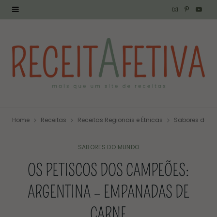
I
P
Y
n
i
o
s
n
u
t
t
T
a
e
u
g
r
b
Home
Receitas
Receitas Regionais e Étnicas
Sabores do M
r
e
e
a
s
SABORES DO MUNDO
OS PETISCOS DOS CAMPEÕES:
m
t
ARGENTINA – EMPANADAS DE
CARNE