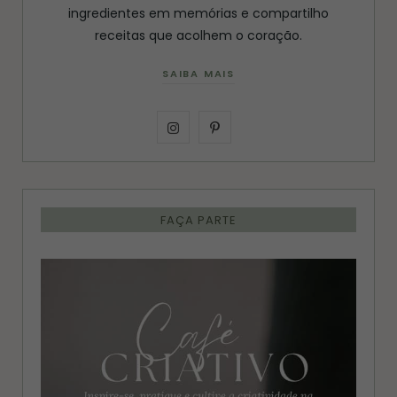
ingredientes em memórias e compartilho
receitas que acolhem o coração.
SAIBA MAIS
I
P
n
i
s
n
FAÇA PARTE
t
t
a
e
g
r
r
e
a
s
m
t