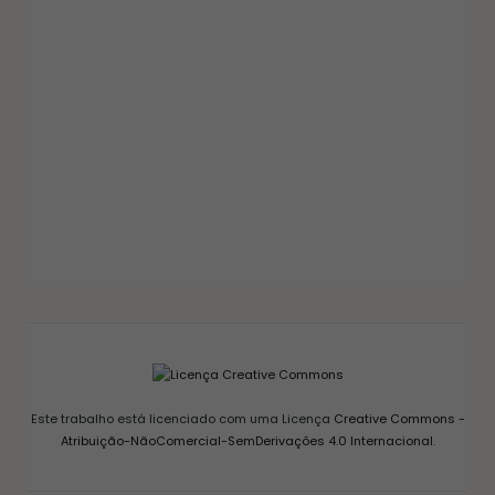
GELEIAS E COMPOTAS
GELEIA DE PIMENTA CASEIRA: RECEITA FÁCIL
AGRIDOCE PERFEITA PARA QUEIJOS
12/03/2026
Este trabalho está licenciado com uma Licença
Creative Commons -
Atribuição-NãoComercial-SemDerivações 4.0 Internacional
.