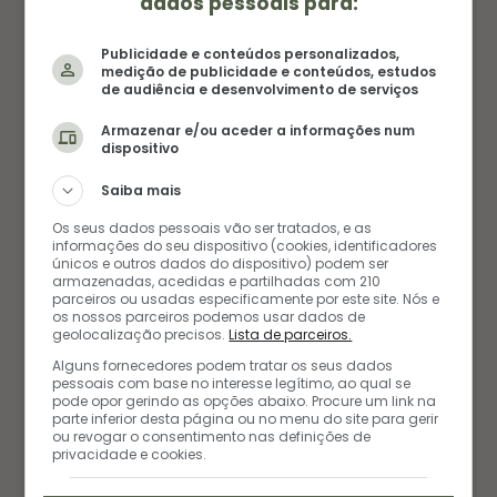
dados pessoais para:
Publicidade e conteúdos personalizados,
medição de publicidade e conteúdos, estudos
de audiência e desenvolvimento de serviços
Armazenar e/ou aceder a informações num
dispositivo
Saiba mais
BUSCA
Os seus dados pessoais vão ser tratados, e as
informações do seu dispositivo (cookies, identificadores
Procurar:
únicos e outros dados do dispositivo) podem ser
armazenadas, acedidas e partilhadas com 210
parceiros ou usadas especificamente por este site. Nós e
os nossos parceiros podemos usar dados de
geolocalização precisos.
Lista de parceiros.
Alguns fornecedores podem tratar os seus dados
pessoais com base no interesse legítimo, ao qual se
AMANDA FERNANDES
pode opor gerindo as opções abaixo. Procure um link na
parte inferior desta página ou no menu do site para gerir
ou revogar o consentimento nas definições de
privacidade e cookies.