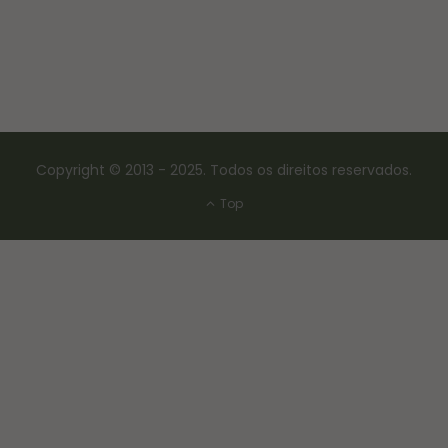
Copyright © 2013 - 2025. Todos os direitos reservados.
Top
CONSERVAS E FERMENTAÇÃO
COMO FAZER FERMENTO NATURAL – LEVAIN
18/03/2017