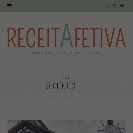
I
P
Y
n
i
o
s
n
u
t
t
T
a
e
u
g
r
b
ROWSI
r
e
e
TAG
ZOOLÓGICO
a
s
m
t