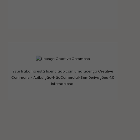
GELEIA DE PIMENTA CASEIRA: RECEITA FÁCIL
AGRIDOCE PERFEITA PARA QUEIJOS
12/03/2026
Este trabalho está licenciado com uma Licença
Creative
Commons - Atribuição-NãoComercial-SemDerivações 4.0
Internacional
.
CONSERVAS E FERMENTAÇÃO
COMO FAZER FERMENTO NATURAL – LEVAIN