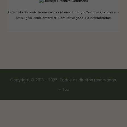
Este trabalho está licenciado com uma Licença
Creative Commons -
Atribuição-NãoComercial-SemDerivações 4.0 Internacional
.
Copyright © 2013 - 2025. Todos os direitos reservados.
Top
CONSERVAS E FERMENTAÇÃO
COMO FAZER FERMENTO NATURAL – LEVAIN
18/03/2017