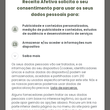
Sou Amanda, apaixonada por sabores e
Receita Afetiva solicita o seu
histórias. No Receita Afetiva, transformo
consentimento para usar os seus
ingredientes em memórias e compartilho
dados pessoais para:
receitas que acolhem o coração.
Publicidade e conteúdos personalizados,
medição de publicidade e conteúdos, estudos
SAIBA MAIS
de audiência e desenvolvimento de serviços
Armazenar e/ou aceder a informações num
I
P
dispositivo
n
i
Saiba mais
s
n
Os seus dados pessoais vão ser tratados, e as
informações do seu dispositivo (cookies, identificadores
FAÇA PARTE
t
t
únicos e outros dados do dispositivo) podem ser
armazenadas, acedidas e partilhadas com 210
parceiros ou usadas especificamente por este site. Nós e
a
e
os nossos parceiros podemos usar dados de
geolocalização precisos.
Lista de parceiros.
g
r
Alguns fornecedores podem tratar os seus dados
pessoais com base no interesse legítimo, ao qual se
r
e
pode opor gerindo as opções abaixo. Procure um link na
parte inferior desta página ou no menu do site para gerir
a
s