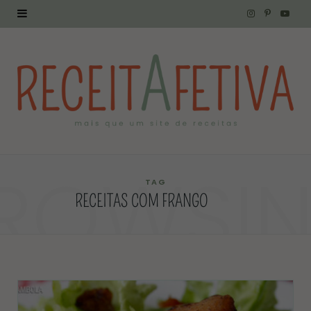
I
P
Y
n
i
o
s
n
u
t
t
T
a
e
u
g
r
b
ROWSI
r
e
e
TAG
RECEITAS COM FRANGO
a
s
m
t