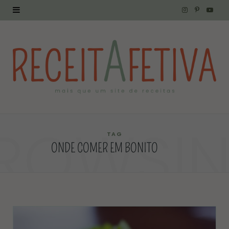
I
P
Y
n
i
o
s
n
u
t
t
T
a
e
u
g
r
b
ROWSI
r
e
e
TAG
ONDE COMER EM BONITO
a
s
m
t