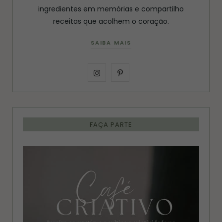
ingredientes em memórias e compartilho
receitas que acolhem o coração.
SAIBA MAIS
I
P
n
i
s
n
FAÇA PARTE
t
t
a
e
g
r
r
e
a
s
m
t