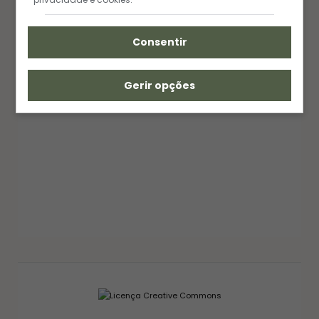
Consentir
Gerir opções
GELEIAS E COMPOTAS
GELEIA DE PIMENTA CASEIRA: RECEITA FÁCIL
AGRIDOCE PERFEITA PARA QUEIJOS
12/03/2026