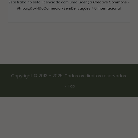
Este trabalho está licenciado com uma Licença
Creative Commons -
Atribuição-NãoComercial-SemDerivações 4.0 Internacional
.
Copyright © 2013 - 2025. Todos os direitos reservados.
Top
CONSERVAS E FERMENTAÇÃO
COMO FAZER FERMENTO NATURAL – LEVAIN
18/03/2017