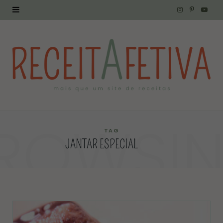
I
P
Y
n
i
o
s
n
u
t
t
T
a
e
u
g
r
b
ROWSI
r
e
e
TAG
JANTAR ESPECIAL
a
s
m
t