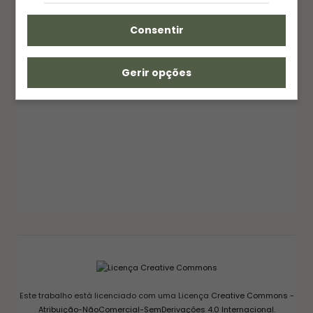
Consentir
Gerir opções
GELEIAS E COMPOTAS
GELEIA DE PIMENTA CASEIRA: RECEITA FÁCIL
AGRIDOCE PERFEITA PARA QUEIJOS
12/03/2026
Este trabalho está licenciado com uma Licença
Creative Commons -
Atribuição-NãoComercial-SemDerivações 4.0 Internacional
.