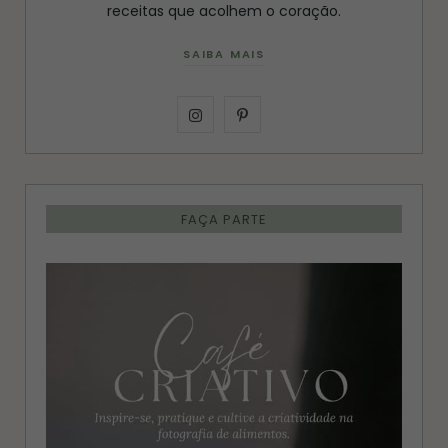
receitas que acolhem o coração.
SAIBA MAIS
I
P
n
i
s
n
FAÇA PARTE
t
t
a
e
g
r
r
e
a
s
m
t