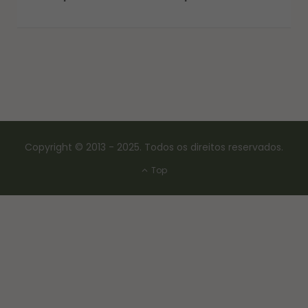
Copyright © 2013 - 2025. Todos os direitos reservados.
Top
CONSERVAS E FERMENTAÇÃO
COMO FAZER FERMENTO NATURAL – LEVAIN
18/03/2017