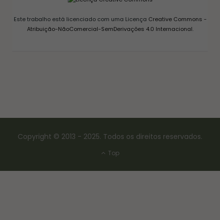
Este trabalho está licenciado com uma Licença
Creative Commons -
Atribuição-NãoComercial-SemDerivações 4.0 Internacional
.
Copyright © 2013 - 2025. Todos os direitos reservados.
Top
CONSERVAS E FERMENTAÇÃO
COMO FAZER FERMENTO NATURAL – LEVAIN
18/03/2017