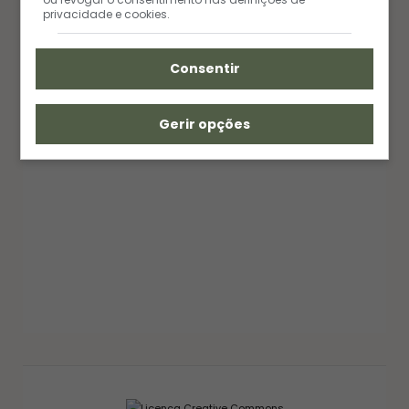
privacidade e cookies.
Consentir
Gerir opções
GELEIAS E COMPOTAS
GELEIA DE PIMENTA CASEIRA: RECEITA FÁCIL
AGRIDOCE PERFEITA PARA QUEIJOS
12/03/2026