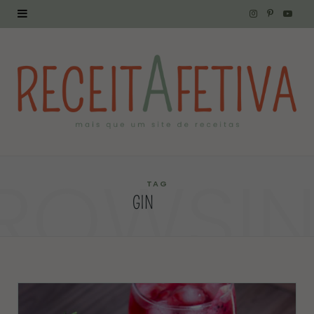
I
P
Y
n
i
o
s
n
u
t
t
T
a
e
u
g
r
b
ROWSI
r
e
e
TAG
GIN
a
s
m
t