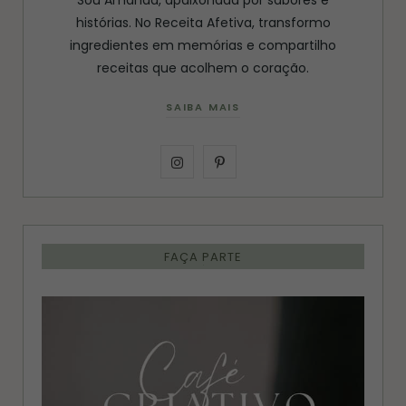
histórias. No Receita Afetiva, transformo
ingredientes em memórias e compartilho
receitas que acolhem o coração.
SAIBA MAIS
I
P
n
i
s
n
FAÇA PARTE
t
t
a
e
g
r
r
e
a
s