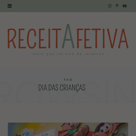
I
P
Y
n
i
o
s
n
u
t
t
T
a
e
u
g
r
b
ROWSI
r
e
e
TAG
DIA DAS CRIANÇAS
a
s
m
t