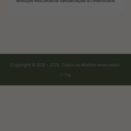
Atribuição-NãoComercial-SemDerivações 4.0 Internacional
.
Copyright © 2013 - 2025. Todos os direitos reservados.
Top
CONSERVAS E FERMENTAÇÃO
COMO FAZER FERMENTO NATURAL – LEVAIN
18/03/2017