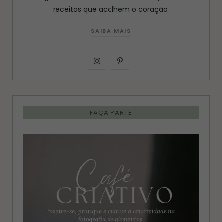
receitas que acolhem o coração.
SAIBA MAIS
I
P
n
i
s
n
FAÇA PARTE
t
t
a
e
g
r
r
e
a
s
m
t