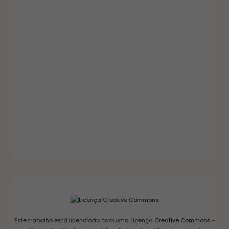
GELEIAS E COMPOTAS
GELEIA DE PIMENTA CASEIRA: RECEITA FÁCIL
AGRIDOCE PERFEITA PARA QUEIJOS
12/03/2026
Este trabalho está licenciado com uma Licença
Creative Commons -