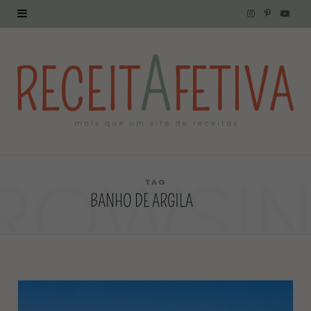
I
P
Y
n
i
o
s
n
u
t
t
T
a
e
u
g
r
b
ROWSI
r
e
e
TAG
BANHO DE ARGILA
a
s
m
t