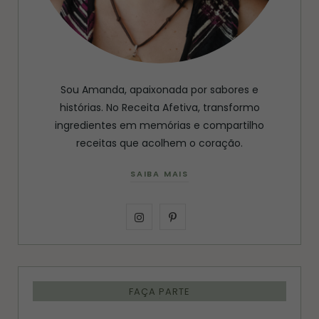
Sou Amanda, apaixonada por sabores e
histórias. No Receita Afetiva, transformo
ingredientes em memórias e compartilho
receitas que acolhem o coração.
SAIBA MAIS
I
P
n
i
s
n
FAÇA PARTE
t
t