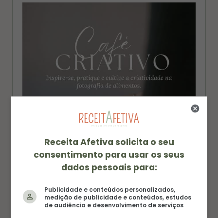
a
e
g
r
r
e
a
s
m
t
Receita Afetiva solicita o seu
consentimento para usar os seus
dados pessoais para:
Publicidade e conteúdos personalizados,
medição de publicidade e conteúdos, estudos
de audiência e desenvolvimento de serviços