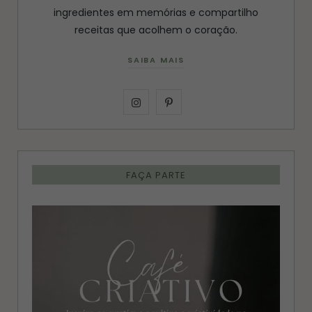
ingredientes em memórias e compartilho
receitas que acolhem o coração.
SAIBA MAIS
I
P
n
i
s
n
FAÇA PARTE
t
t
a
e
g
r
r
e
a
s
m
t