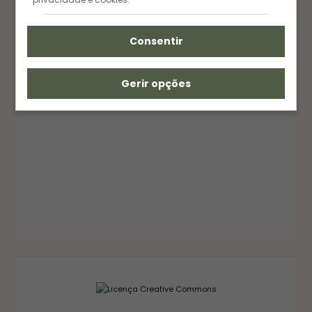
Consentir
Gerir opções
GELEIAS E COMPOTAS
GELEIA DE PIMENTA CASEIRA: RECEITA FÁCIL
AGRIDOCE PERFEITA PARA QUEIJOS
12/03/2026