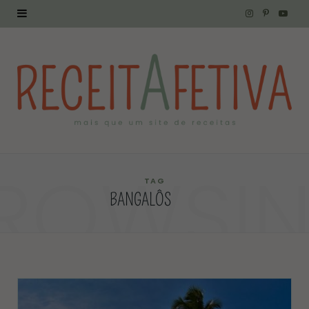
I
P
Y
n
i
o
s
n
u
t
t
T
a
e
u
g
r
b
ROWSI
r
e
e
TAG
BANGALÔS
a
s
m
t