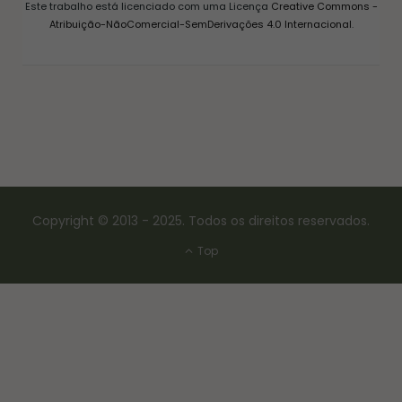
Este trabalho está licenciado com uma Licença
Creative Commons -
Atribuição-NãoComercial-SemDerivações 4.0 Internacional
.
Copyright © 2013 - 2025. Todos os direitos reservados.
Top
CONSERVAS E FERMENTAÇÃO
COMO FAZER FERMENTO NATURAL – LEVAIN
18/03/2017